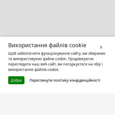
Використання файлів cookie
X
Щоб забезпечити функціонування сайту, ми збираємо
та використовуємо файли cookie. Продовжуючи
переглядати наш веб-сайт, ви погоджуєтеся на збір і
використання файлів cookie.
БУКУРУК
Добре
Переглянути політику конфіденційності
Літературна платформа і бібліотека книг, які можна
безкоштовно читати онлайн. Тут Ви зможете читати
книги в процесі їх створення та першими після
завершення. Спілкуйтесь з авторами. Також зручно
читати книги з телефона.