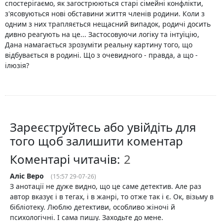
спостерігаємо, як загострюються старі сімейні конфлікти,
з'ясовуються нові обставини життя членів родини. Коли з
одним з них трапляється нещасний випадок, родичі досить
дивно реагують на це... Застосовуючи логіку та інтуїцію,
Дана намагається зрозуміти реальну картину того, що
відбувається в родині. Що з очевидного - правда, а що -
ілюзія?
Зареєструйтесь або увійдіть для
того щоб залишити коментар
Коментарі читачів:
Аліс Веро
(15:57 29-07-26)
З анотації не дуже видно, що це саме детектив. Але раз
автор вказує і в тегах, і в жанрі, то отже так і є. Ок, візьму в
бібліотеку. Люблю детективи, особливо жіночі й
психологічні. І сама пишу. Заходьте до мене.