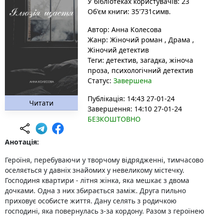
У бібліотеках користувачів: 23
Об'єм книги: 35'731симв.
Автор:
Анна Колесова
Жанр:
Жіночий роман
,
Драма
,
Жіночий детектив
Теги:
детектив
, загадка
, жіноча
проза
, психологічний детектив
Статус:
Завершена
Публікація: 14:43 27-01-24
Читати
Завершення: 14:10 27-01-24
БЕЗКОШТОВНО
Анотація:
Героїня, перебуваючи у творчому відрядженні, тимчасово
оселяється у давніх знайомих у невеликому містечку.
Господиня квартири - літня жінка, яка мешкає з двома
дочками. Одна з них збирається заміж. Друга пильно
приховує особисте життя. Дану селять з родичкою
господині, яка повернулась з-за кордону. Разом з героїнею