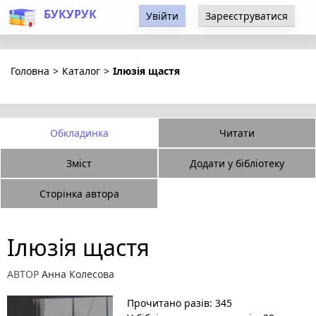
БУКУРУК
Увійти
Зареєструватися
Головна
>
Каталог
>
Ілюзія щастя
Обкладинка
Читати
Зміст
Додати у бібліотеку
Сторінка автора
Ілюзія щастя
АВТОР
Анна Колесова
Прочитано разів: 345