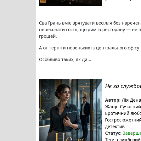
Єва Грань вміє врятувати весілля без наречено
переконати гостя, що дим із ресторану — не
грошей.
А от терпіти новеньких із центрального офісу 
Особливо таких, як Да...
Не за службо
Автор:
Лія Ден
Жанр:
Сучасний
Еротичний люб
Гостросюжетни
детектив
Статус:
Заверш
Теги:
службовий