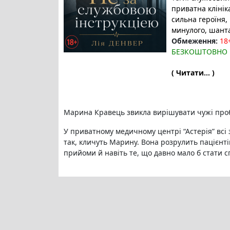
приватна клінік
сильна героїня,
минулого, шанта
Обмеження:
18
БЕЗКОШТОВНО
( Читати... )
Марина Кравець звикла вирішувати чужі про
У приватному медичному центрі “Астерія” всі
так, кличуть Марину. Вона розрулить пацієнтів
прийоми й навіть те, що давно мало б стати сп