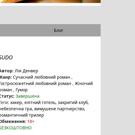
Блог
SUDO
Автор:
Лія Денвер
Жанр:
Сучасний любовний роман
,
Гостросюжетний любовний роман
,
Жіночий
роман
,
Гумор
Статус:
Завершена
Теги:
хакер
, елітний готель
, закритий клуб
,
небезпечна гра
, вимушене партнерство
,
романтичний трилер
Обмеження:
18+
БЕЗКОШТОВНО