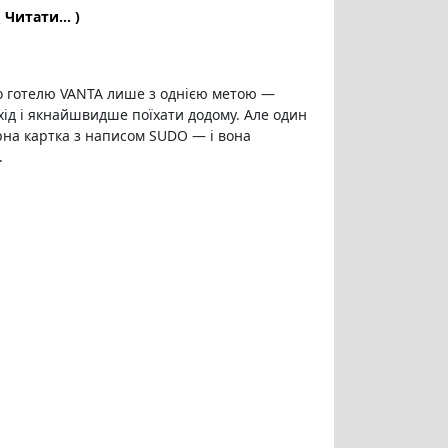
( Читати... )
о готелю VANTA лише з однією метою —
ід і якнайшвидше поїхати додому. Але один
на картка з написом SUDO — і вона
.