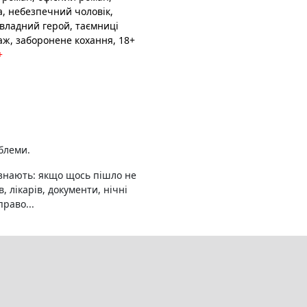
а, небезпечний чоловік,
 владний герой, таємниці
ж, заборонене кохання, 18+
+
блеми.
 знають: якщо щось пішло не
, лікарів, документи, нічні
раво...