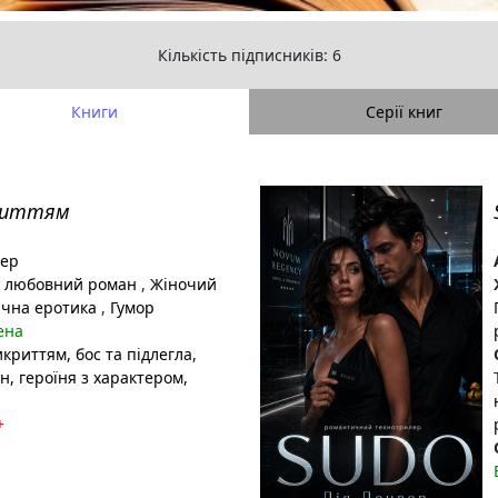
Кількість підписників: 6
Книги
Серії книг
криттям
вер
 любовний роман
,
Жіночий
чна еротика
,
Гумор
ена
икриттям
, бос та підлегла
,
ан
, героїня з характером
,
+