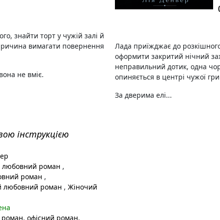
го, знайти торт у чужій залі й
 причина вимагати повернення
Лада приїжджає до розкішног
оформити закритий нічний зах
неправильний дотик, одна чор
вона не вміє.
опиняється в центрі чужої гри
За дверима елі...
вою інструкцією
вер
 любовний роман
,
овний роман
,
й любовний роман
,
Жіночий
ена
 роман, офісний роман,