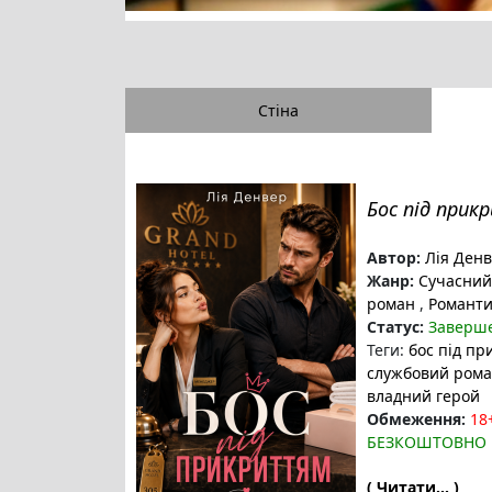
Стіна
Бос під при
Автор:
Лія Ден
Жанр:
Сучасний
роман
,
Романти
Статус:
Заверш
Теги:
бос під пр
службовий ром
владний герой
Обмеження:
18
БЕЗКОШТОВНО
( Читати... )