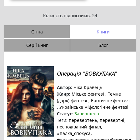
Кількість підписників: 54
Стіна
Книги
Серії книг
Блог
Операція "ВОВКУЛАКА"
Автор:
Ніка Кравець
Жанр:
Міське фентезі
,
Темне
(дарк) фентезі
,
Еротичне фентезі
,
Українське міфологічне фентезі
Статус:
Завершена
Теги:
перевертень
, перевертні
,
несподіваний_фінал
,
#палка_спокуса
,
#палкаспокуса_четвертийтиждень
,