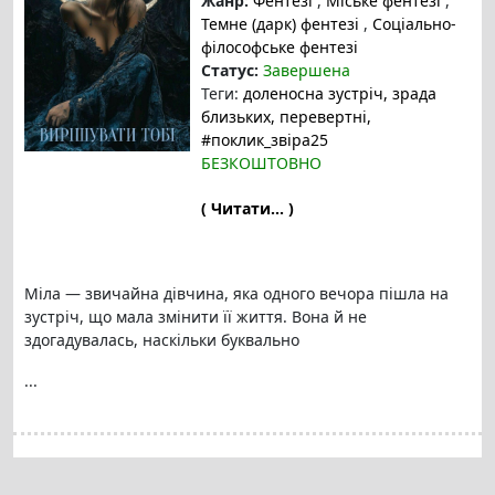
Жанр:
Фентезі
,
Міське фентезі
,
Темне (дарк) фентезі
,
Соціально-
філософське фентезі
Статус:
Завершена
Теги:
доленосна зустріч
, зрада
близьких
, перевертні
,
#поклик_звіра25
БЕЗКОШТОВНО
( Читати... )
Міла — звичайна дівчина, яка одного вечора пішла на
зустріч, що мала змінити її життя. Вона й не
здогадувалась, наскільки буквально
...