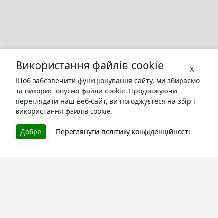
Використання файлів cookie
X
Щоб забезпечити функціонування сайту, ми збираємо
та використовуємо файли cookie. Продовжуючи
переглядати наш веб-сайт, ви погоджуєтеся на збір і
використання файлів cookie.
БУКУРУК
Добре
Переглянути політику конфіденційності
Літературна платформа і бібліотека книг, які можна
безкоштовно читати онлайн. Тут Ви зможете читати
книги в процесі їх створення та першими після
завершення. Спілкуйтесь з авторами. Також зручно
читати книги з телефона.
Моя бібліотека
Зареєструйтесь
та читайте улюблені книги онлайн