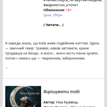
#міфологічні_істоти1
Обмеження:
18+
Ціна: 29грн
( Читати... )
Я завжди знала, що Київ живе подвійним життям. Удень
— звичний гамір: трамваї, кавові автомати, крики
продавців на базарі. А вночі… вночі місто пахне кров’ю,
потом і чимось ще — тваринним, забороненим.
...
Вирішувати тобі
Автор:
Ніка Кравець