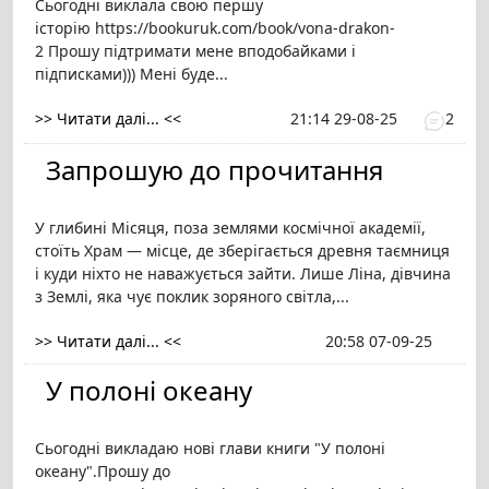
Сьогодні виклала свою першу
історію https://bookuruk.com/book/vona-drakon-
2 Прошу підтримати мене вподобайками і
підписками))) Мені буде...
>> Читати далі... <<
21:14 29-08-25
2
Запрошую до прочитання
У глибині Місяця, поза землями космічної академії,
стоїть Храм — місце, де зберігається древня таємниця
і куди ніхто не наважується зайти. Лише Ліна, дівчина
з Землі, яка чує поклик зоряного світла,...
>> Читати далі... <<
20:58 07-09-25
У полоні океану
Сьогодні викладаю нові глави книги "У полоні
океану".Прошу до