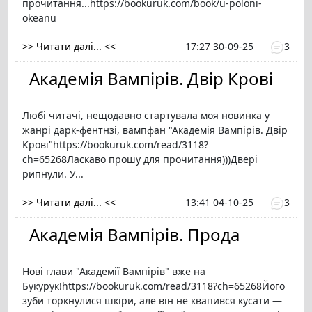
прочитання...https://bookuruk.com/book/u-poloni-
okeanu
>> Читати далі... <<
17:27 30-09-25
3
Академія Вампірів. Двір Крові
Любі читачі, нещодавно стартувала моя новинка у
жанрі дарк-фентнзі, вампфан "Академія Вампірів. Двір
Крові"https://bookuruk.com/read/3118?
ch=65268Ласкаво прошу для прочитання)))Двері
рипнули. У...
>> Читати далі... <<
13:41 04-10-25
3
Академія Вампірів. Прода
Нові глави "Академії Вампірів" вже на
Букурук!https://bookuruk.com/read/3118?ch=65268Його
зуби торкнулися шкіри, але він не квапився кусати —