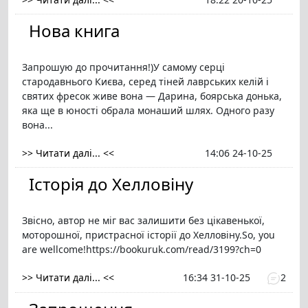
Нова книга
Запрошую до прочитання!)У самому серці
стародавнього Києва, серед тіней лаврських келій і
святих фресок живе вона — Дарина, боярська донька,
яка ще в юності обрала монаший шлях. Одного разу
вона...
>> Читати далі... <<
14:06 24-10-25
Історія до Хелловіну
Звісно, автор не міг вас залишити без цікавенької,
моторошної, пристрасної історії до Хелловіну.So, you
are wellcome!https://bookuruk.com/read/3199?ch=0
>> Читати далі... <<
16:34 31-10-25
2