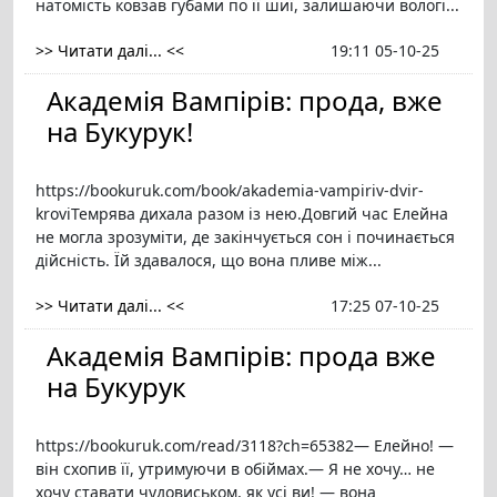
натомість ковзав губами по її шиї, залишаючи вологі...
>> Читати далі... <<
19:11 05-10-25
Академія Вампірів: прода, вже
на Букурук!
https://bookuruk.com/book/akademia-vampiriv-dvir-
kroviТемрява дихала разом із нею.Довгий час Елейна
не могла зрозуміти, де закінчується сон і починається
дійсність. Їй здавалося, що вона пливе між...
>> Читати далі... <<
17:25 07-10-25
Академія Вампірів: прода вже
на Букурук
https://bookuruk.com/read/3118?ch=65382— Елейно! —
він схопив її, утримуючи в обіймах.— Я не хочу… не
хочу ставати чудовиськом, як усі ви! — вона