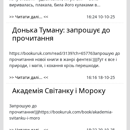
виривалась, плакала, била його кулаками в...
>> Читати далі... <<
16:24 10-10-25
Донька Туману: запрошує до
прочитання
https://bookuruk.com/read/3139?ch=65776Запрошую до
прочитання нової книги в жанрі фентезі:))))Тут є все і
природи, і магія, і кохання крізь перешкоди.
>> Читати далі... <<
16:16 18-10-25
Академія Світанку і Мороку
Запрошую до
прочитання!)))https://bookuruk.com/book/akademia-
svitanku-i-moro
>> Читати далі... <<
18:22 20-10-25