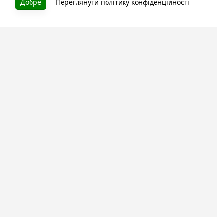
Добре
Переглянути політику конфіденційності
Літературна платформа і бібліотека книг, які можна
безкоштовно читати онлайн. Тут Ви зможете читати
книги в процесі їх створення та першими після
завершення. Спілкуйтесь з авторами. Також зручно
читати книги з телефона.
Моя бібліотека
Зареєструйтесь
та читайте улюблені книги онлайн
Про сервіс
Технічна підтримка
Угода користування
Політика конфіденційності
Правила розміщення контенту
Контакти:
info@bookuruk.com