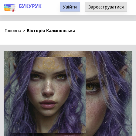
БУКУРУК
Увійти
Зареєструватися
Головна
>
Вікторія Калиновська