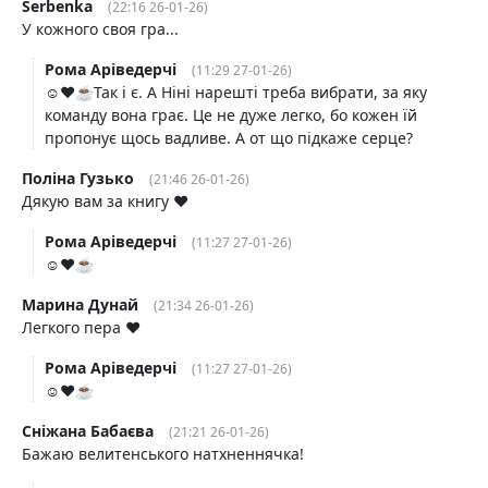
Serbenka
(22:16 26-01-26)
У кожного своя гра...
Рома Аріведерчі
(11:29 27-01-26)
☺️❤️☕️Так і є. А Ніні нарешті треба вибрати, за яку
команду вона грає. Це не дуже легко, бо кожен їй
пропонує щось вадливе. А от що підкаже серце?
Поліна Гузько
(21:46 26-01-26)
Дякую вам за книгу ♥️
Рома Аріведерчі
(11:27 27-01-26)
☺️❤️☕️
Марина Дунай
(21:34 26-01-26)
Легкого пера ❤️
Рома Аріведерчі
(11:27 27-01-26)
☺️❤️☕️
Сніжана Бабаєва
(21:21 26-01-26)
Бажаю велитенського натхненнячка!