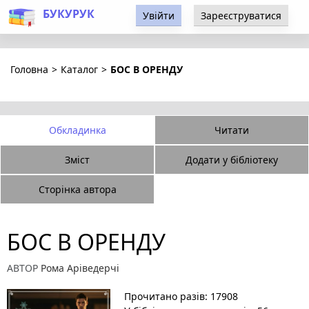
БУКУРУК
Увійти
Зареєструватися
Головна
>
Каталог
>
БОС В ОРЕНДУ
Обкладинка
Читати
Зміст
Додати у бібліотеку
Сторінка автора
БОС В ОРЕНДУ
АВТОР
Рома Аріведерчі
Прочитано разів: 17908