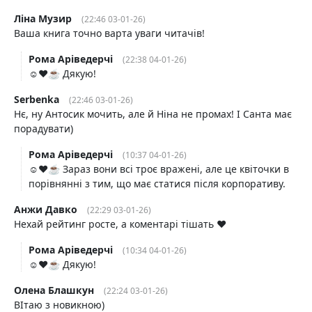
Ліна Музир
(22:46 03-01-26)
Ваша книга точно варта уваги читачів!
Рома Аріведерчі
(22:38 04-01-26)
☺️❤️☕️ Дякую!
Serbenka
(22:46 03-01-26)
Нє, ну Антосик мочить, але й Ніна не промах! І Санта має
порадувати)
Рома Аріведерчі
(10:37 04-01-26)
☺️❤️☕️ Зараз вони всі троє вражені, але це квіточки в
порівнянні з тим, що має статися після корпоративу.
Анжи Давко
(22:29 03-01-26)
Нехай рейтинг росте, а коментарі тішать ❤️
Рома Аріведерчі
(10:34 04-01-26)
☺️❤️☕️ Дякую!
Олена Блашкун
(22:24 03-01-26)
ВІтаю з новикною)