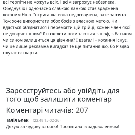
всі терпіти не можуть всіх, і всім загрожує небезпека.
Об’єднує їх і одночасно слабкою ланкою стає зраджена
коханим Ніна. Інтриганка вона недосвідчена, зате завзята.
Тож хоче використати обох босів з власною метою. Чи
вдасться об’єднатися і перемогти цій трійці, кожен член якої
не довіряє іншим? Які скелети посиплються з шаф, з батьком
чи сином залишиться ця дівчина? І взагалі – кохання існує,
чи це лише рекламна вигадка? Те ще питаннячко, бо Різдво
плутає всі карти.
Зареєструйтесь або увійдіть для
того щоб залишити коментар
Коментарі читачів:
Талія Блек
(22:49 15-02-26)
Дякую за чудову історію! Прочитала із задоволенням!