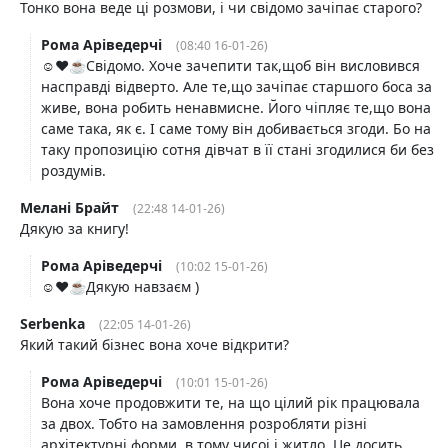
Тонко вона веде ці розмови, і чи свідомо зачіпає старого?
Рома Аріведерчі
(08:40 16-01-26)
☺️❤️☕️Свідомо. Хоче зачепити так,щоб він висловився
насправді відверто. Але те,що зачіпає старшого боса за
живе, вона робить ненавмисне. Його чіпляє те,що вона
саме така, як є. І саме тому він добивається згоди. Бо на
таку пропозицію сотня дівчат в її стані згодилися би без
роздумів.
Мелані Брайт
(22:48 14-01-26)
Дякую за книгу!
Рома Аріведерчі
(10:02 15-01-26)
☺️❤️☕️Дякую навзаєм )
Serbenka
(22:05 14-01-26)
Який такий бізнес вона хоче відкрити?
Рома Аріведерчі
(10:01 15-01-26)
Вона хоче продовжити те, на що цілий рік працювала
за двох. Тобто на замовлення розробляти різні
архітектурні форми, в тому чисоі і житло. Це досить