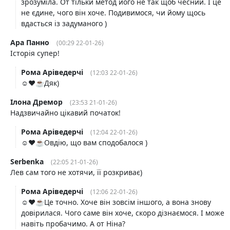
зрозуміла. От тільки метод його не так щоб чесний. І це
не єдине, чого він хоче. Подивимося, чи йому щось
вдасться із задуманого )
Ара Панно
(00:29 22-01-26)
Історія супер!
Рома Аріведерчі
(12:03 22-01-26)
☺️❤️☕️Дяк)
Ілона Дремор
(23:53 21-01-26)
Надзвичайно цікавий початок!
Рома Аріведерчі
(12:04 22-01-26)
☺️❤️☕️Овдію, що вам сподобалося )
Serbenka
(22:05 21-01-26)
Лев сам того не хотячи, її розкриває)
Рома Аріведерчі
(12:06 22-01-26)
☺️❤️☕️Це точно. Хоче він зовсім іншого, а вона знову
довірилася. Чого саме він хоче, скоро дізнаємося. І може
навіть пробачимо. А от Ніна?