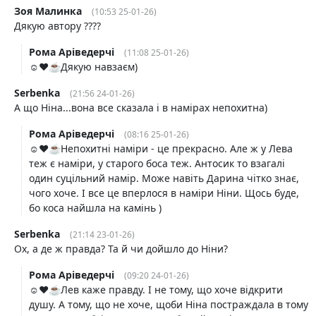
Зоя Малинка
(10:53 25-01-26)
Дякую автору ????
Рома Аріведерчі
(11:08 25-01-26)
☺️❤️☕️Дякую навзаєм)
Serbenka
(21:56 24-01-26)
А що Ніна...вона все сказала і в намірах непохитна)
Рома Аріведерчі
(08:16 25-01-26)
☺️❤️☕️Непохитні наміри - це прекрасно. Але ж у Лева
теж є наміри, у старого боса теж. Антосик то взагалі
один суцільний намір. Може навіть Дарина чітко знає,
чого хоче. І все це вперлося в наміри Ніни. Щось буде,
бо коса найшла на камінь )
Serbenka
(21:14 23-01-26)
Ох, а де ж правда? Та й чи дойшло до Ніни?
Рома Аріведерчі
(09:20 24-01-26)
☺️❤️☕️Лев каже правду. І не тому, що хоче відкрити
душу. А тому, що не хоче, щоби Ніна постраждала в тому