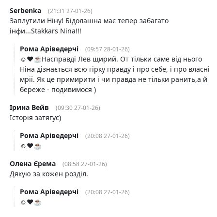
Serbenka
(21:31 27-01-26)
Заплутили Ніну! Бідолашна має тепер забагато
інфи...Stakkars Nina!!!
Рома Аріведерчі
(09:57 28-01-26)
☺️❤️☕️Насправді Лев щирий. От тільки саме від нього
Ніна дізнається всю гірку правду і про себе, і про власні
мрії. Як це примирити і чи правда не тільки ранить,а й
береже - подивимося )
Ірина Вейв
(09:30 27-01-26)
Історія затягує)
Рома Аріведерчі
(20:08 27-01-26)
☺️❤️☕️
Олена Єрема
(08:58 27-01-26)
Дякую за кожен розділ.
Рома Аріведерчі
(20:08 27-01-26)
☺️❤️☕️