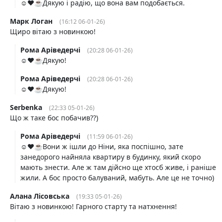
☺️❤️☕️Дякую і радію, що вона вам подобається.
Марк Логан
(16:12 06-01-26)
Щиро вітаю з новинкою!
Рома Аріведерчі
(20:28 06-01-26)
☺️❤️☕️Дякую!
Рома Аріведерчі
(20:28 06-01-26)
☺️❤️☕️Дякую!
Serbenka
(22:33 05-01-26)
Що ж таке бос побачив??)
Рома Аріведерчі
(11:59 06-01-26)
☺️❤️☕️Вони ж ішли до Ніни, яка поспішно, зате
занедорого найняла квартиру в будинку, який скоро
мають знести. Але ж там дійсно ще хтосб живе, і раніше
жили. А бос просто балуваний, мабуть. Але це не точно)
Алана Лісовська
(19:33 05-01-26)
Вітаю з новинкою! Гарного старту та натхнення!