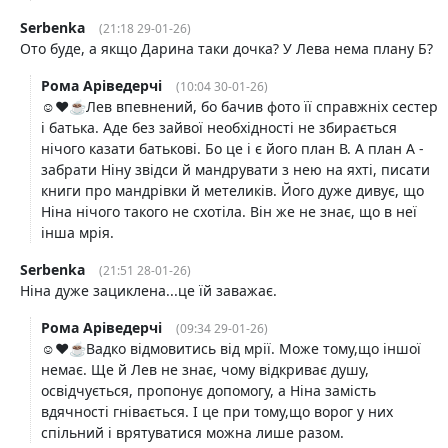
Serbenka
(21:18 29-01-26)
Ото буде, а якщо Дарина таки дочка? У Лева нема плану Б?
Рома Аріведерчі
(10:04 30-01-26)
☺️❤️☕️Лев впевнений, бо бачив фото її справжніх сестер
і батька. Аде без зайвої необхідності не збирається
нічого казати батькові. Бо це і є його план В. А план А -
забрати Ніну звідси й мандрувати з нею на яхті, писати
книги про мандрівки й метеликів. Його дуже дивує, що
Ніна нічого такого не схотіла. Він же не знає, що в неї
інша мрія.
Serbenka
(21:51 28-01-26)
Ніна дуже зациклена...це їй заважає.
Рома Аріведерчі
(09:34 29-01-26)
☺️❤️☕️Вадко відмовитись від мрії. Може тому,що іншої
немає. Ще й Лев не знає, чому відкриває душу,
освідчується, пропонує допомогу, а Ніна замість
вдячності гнівається. І це при тому,що ворог у них
спільний і врятуватися можна лише разом.