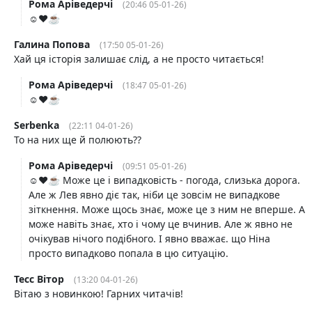
Рома Аріведерчі
(20:46 05-01-26)
☺️❤️☕️
Галина Попова
(17:50 05-01-26)
Хай ця історія залишає слід, а не просто читається!
Рома Аріведерчі
(18:47 05-01-26)
☺️❤️☕️
Serbenka
(22:11 04-01-26)
То на них ще й полюють??
Рома Аріведерчі
(09:51 05-01-26)
☺️❤️☕️ Може це і випадковість - погода, слизька дорога.
Але ж Лев явно діє так, ніби це зовсім не випадкове
зіткнення. Може щось знає, може це з ним не вперше. А
може навіть знає, хто і чому це вчинив. Але ж явно не
очікував нічого подібного. І явно вважає. що Ніна
просто випадково попала в цю ситуацію.
Тесс Вітор
(13:20 04-01-26)
Вітаю з новинкою! Гарних читачів!