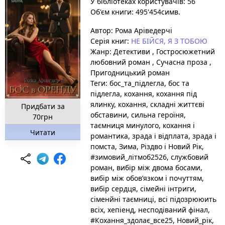
У бібліотеках користувачів: 56
Об'єм книги: 495'454симв.
Автор:
Рома Аріведерчі
Серія книг:
НЕ БІЙСЯ, Я З ТОБОЮ
Жанр:
Детективи
,
Гостросюжетний
любовний роман
,
Сучасна проза
,
Пригодницький роман
Теги:
бос_та_підлегла
, бос та
підлегла
, кохання
, кохання під
ялинку
, кохання, складні життєві
Придбати за
обставини, сильна героїня,
70грн
таємниця минулого
, кохання і
Читати
романтика
, зрада і відплата
, зрада і
помста
, Зима
, Різдво і Новий Рік
,
#зимовий_літмоб2526
, службовий
роман
, вибір між двома босами
,
вибір між обов’язком і почуттям
,
вибір сердця
, сімейні інтриги
,
сіменйні таємниці
, всі підозрююить
всіх
, хепіенд
, несподіваний фінал
,
#Кохання_здолає_все25
, Новий_рік
,