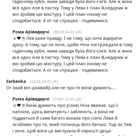
гадючому кублі, яким завжди була його сім'я. Але ж вона
все одно лізе в пастку. Тому у Лева є план В,недарма ж
він зробив цю мікстуру. І цей план нікому не
сподобається. А от чи спрацює - подивимося.
Рома Аріведерчі
(09:20 24-01-26)
☺️❤️☕️Лев каже правду. І не тому, що хоче відкрити
душу. А тому, що не хоче, щоби Ніна постраждала в тому
гадючому кублі, яким завжди була його сім'я. Але ж вона
все одно лізе в пастку. Тому у Лева є план В,недарма ж
він зробив цю мікстуру. І цей план нікому не
сподобається. А от чи спрацює - подивимося.
Serbenka
(22:24 22-01-26)
От який він цікавий)) але не про те вони думають....
Рома Аріведерчі
(10:41 23-01-26)
☺️❤️☕️Вони думають про різне) Ніна вважає. що її
напоїли, щось випитують і заблюють, а вона не
піддається й сама багато взнала про сім'ю Лева й
особливо про те, який поганець його батько. Тоді як Лев
і хоче, щоб вона це вислухала й нарешті дещо