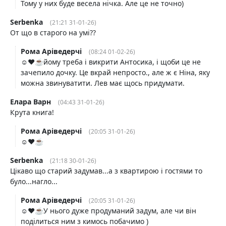
Тому у них буде весела нічка. Але це не точно)
Serbenka
(21:21 31-01-26)
От що в старого на умі??
Рома Аріведерчі
(08:24 01-02-26)
☺️❤️☕️йому треба і викрити Антосика, і щоби це не
зачепило дочку. Це вкрай непросто., але ж є Ніна, яку
можна звинуватити. Лев має щось придумати.
Елара Варн
(04:43 31-01-26)
Крута книга!
Рома Аріведерчі
(20:05 31-01-26)
☺️❤️☕️
Serbenka
(21:18 30-01-26)
Цікаво що старий задумав...а з квартирою і гостями то
було...нагло...
Рома Аріведерчі
(20:05 31-01-26)
☺️❤️☕️У нього дуже продуманий задум, але чи він
поділиться ним з кимось побачимо )