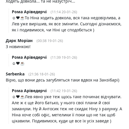
Ходять довкола... та не назустріч...
Рома Аріведерчі
(11:14 20-01-26)
☺️❤️☕️То Ніна ходить довкола, вся така недовірлива, а
Лев уже вирішив, як все змінити. Сьогодні дізнаємося,
як і подивимося, чи Ніні це сподобється )
Дарк Моріан
(00:38 19-01-26)
З новинкою!
Рома Аріведерчі
(11:39 19-01-26)
☺️❤️☕️
Serbenka
(21:36 18-01-26)
Вірю, що вони десь загубляться таки вдвох на Занзібарі)
Рома Аріведерчі
(11:42 19-01-26)
☺️❤️☕️Лев явно уже теж щось таке починає відчувати.
Але ж є ще його батько, у нього свої плани й свої
заманухи. Ну й Антосик теж не скидає Ніну з рахунку. А
Ніна хоче собі офіс, метелики її поки що не так щоб
цікавили. Подивимося, куди це все їх усіх заведе )