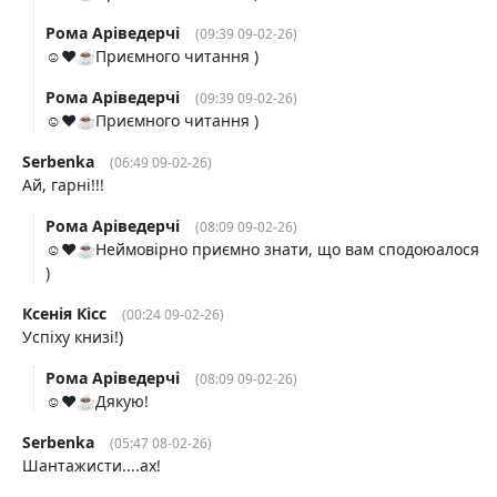
Рома Аріведерчі
(09:39 09-02-26)
☺️❤️☕️Приємного читання )
Рома Аріведерчі
(09:39 09-02-26)
☺️❤️☕️Приємного читання )
Serbenka
(06:49 09-02-26)
Ай, гарні!!!
Рома Аріведерчі
(08:09 09-02-26)
☺️❤️☕️Неймовірно приємно знати, що вам сподоюалося
)
Ксенія Кісс
(00:24 09-02-26)
Успіху книзі!)
Рома Аріведерчі
(08:09 09-02-26)
☺️❤️☕️Дякую!
Serbenka
(05:47 08-02-26)
Шантажисти....ах!