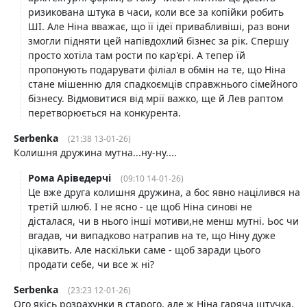
ризикована штука в часи, коли все за копійки робить
ШІ. Але Ніна вважає, що її ідеї привабливіші, раз вони
змогли підняти цей напівдохлий бізнес за рік. Спершу
просто хотіла там рости по кар'єрі. А тепер їй
пропонують подарувати філіал в обмін на те, що Ніна
стане мішенню для спадкоємців справжнього сімейного
бізнесу. Відмовитися від мрії важко, ще й Лев раптом
перетворюється на конкурента.
Serbenka
(21:38 13-01-26)
Колишня дружина мутна...ну-ну....
Рома Аріведерчі
(09:10 14-01-26)
Це вже друга колишня дружина, а бос явно націлився на
третій шлюб. І не ясно - це щоб Ніна синові не
дісталася, чи в нього інші мотиви,не менш мутні. Ьос чи
вгадав, чи випадково натрапив на те, що Ніну дуже
цікавить. Але наскільки саме - щоб заради цього
продати себе, чи все ж ні?
Serbenka
(23:23 12-01-26)
Ого якісь розрахунки в старого, але ж Ніна гаряча штучка.