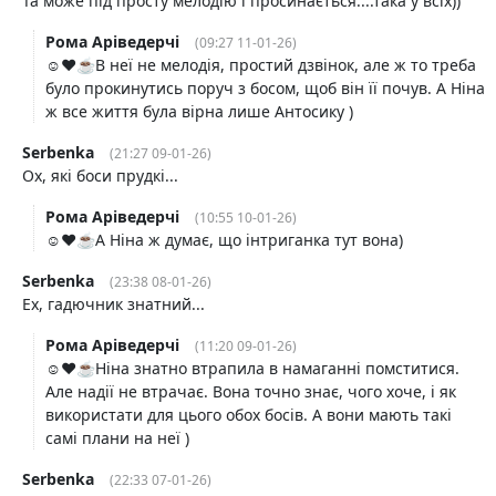
Та може під просту мелодію і просинається....така у всіх))
Рома Аріведерчі
(09:27 11-01-26)
☺️❤️☕️В неї не мелодія, простий дзвінок, але ж то треба
було прокинутись поруч з босом, щоб він її почув. А Ніна
ж все життя була вірна лише Антосику )
Serbenka
(21:27 09-01-26)
Ох, які боси прудкі...
Рома Аріведерчі
(10:55 10-01-26)
☺️❤️☕️А Ніна ж думає, що інтриганка тут вона)
Serbenka
(23:38 08-01-26)
Ех, гадючник знатний...
Рома Аріведерчі
(11:20 09-01-26)
☺️❤️☕️Ніна знатно втрапила в намаганні помститися.
Але надії не втрачає. Вона точно знає, чого хоче, і як
використати для цього обох босів. А вони мають такі
самі плани на неї )
Serbenka
(22:33 07-01-26)