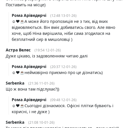
Поставить на місце)
Рома Аріведерчі
(12:48 13-01-26)
☺️❤️☕️А може його пропозиція не з тих, від яких
відмовляються. Він вміє добиватись свого. Але явно
хоче, щоб Ніна вирішила, ніби сама згодилася на
безплатний сир в мишоловці )
Астра Велес
(19:54 12-01-26)
Дуже цікаво, із задоволенням читаю далі
Рома Аріведерчі
(20:37 12-01-26)
☺️❤️☕️неймовірно приємно про це дізнатись)
Serbenka
(21:36 11-01-26)
Що ж вона там підслухає?))
Рома Аріведерчі
(09:48 12-01-26)
☺️❤️☕️Сьогодні дізнаємося. Офісні плітки бувають і
корисні, і не дуже )
Serbenka
(21:08 10-01-26)