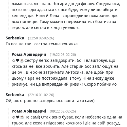
ламається, як і наш. Чотири дні до фіналу. Сподіваюся,
ніхто не здогадається як все буде, можу лише обіцяти
хепіенд для Ніни й Лева і справедливе покарання для
всіх поганців. Тому можна і переживати, і боятися за
героїв, але світло в кінці тунелю є.
Serbenka
(22:50 02-02-26)
Та все не так...сестра-темна конячка ..
Рома Аріведерчі
(19:22 03-02-26)
☺️❤️☕️Сестру легко запідозрити, бо її влаштовує, що
хтось за неї все зробить. Але старий бос заплющує на
це очі. Він хоче затримати Антосика, але щоби при
цьому Лара не постраждала. І тому Ніна знову дуже
ризикує. Чи це виправданий ризик? Скоро побачимо.
Serbenka
(22:16 01-02-26)
Ой, аж страшно...сподіваюсь вони таки самі)
Рома Аріведерчі
(09:22 02-02-26)
☺️❤️☕️Не самі) Отак воно буває, коли небезпека одна на
трьох, але кожен підозрює кожного і діє на свій розсуд.