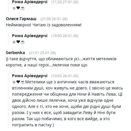
Рома Аріведерчі
(11:26 27-01-26)
☺️❤️☕️
Олеся Гармаш
(21:06 26-01-26)
Неймовірно! Читаю із задоволенням!
Рома Аріведерчі
(19:00 28-01-26)
☺️❤️☕️
Serbenka
(21:51 25-01-26)
)) таке відчуття, що обламаються усі...життя метеликів
коротке, а наші герої...лялечки поки що
Рома Аріведерчі
(10:03 26-01-26)
☺️❤️☕️Метелики ще з античних часів вважаються
втіленням душі, хоч живуть не довго. І звісно це якесь
попередження чи обіцянка для Ніни й Навіть Лева. ЦІ
двоє дійсно лише лялечки, хоча уже відчули одне
одного. Але є ті, хто не хоче, щоби дві рідні душі були
разом. І у них є все, щоб завадити Леву й Ніні бути
разом. Так що побачимо, в кого все вийде, а хто
потрапить в пастку )