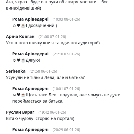
Ага, якраз...буде він руки об лікаря мастити....бос
винахідливіший)
Рома Аріведерчі
(10:03 08-01-26)
☺️❤️☕️І досвідчений )
Аріна Ковган
(21:08 07-01-26)
Успішного шляху книзі та вдячної аудиторії!)
Рома Аріведерчі
(21:10 07-01-26)
☺️❤️☕️Дякую!
Serbenka
(21:58 06-01-26)
Усунули не тільки Лева, але й батька?
Рома Аріведерчі
(10:01 07-01-26)
☺️❤️☕️Щось таке Лев і подумав, але чомусь не дуже
переймається за батька.
Руслан Варяг
(19:42 06-01-26)
Вітаю чудову історію на порталі)
Рома Аріведерчі
(20:29 06-01-26)