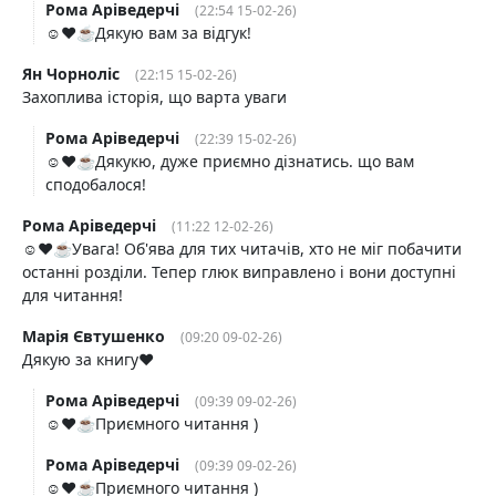
Рома Аріведерчі
(22:54 15-02-26)
☺️❤️☕️Дякую вам за відгук!
Ян Чорноліс
(22:15 15-02-26)
Захоплива історія, що варта уваги
Рома Аріведерчі
(22:39 15-02-26)
☺️❤️☕️Дякукю, дуже приємно дізнатись. що вам
сподобалося!
Рома Аріведерчі
(11:22 12-02-26)
☺️❤️☕️Увага! Об'ява для тих читачів, хто не міг побачити
останні розділи. Тепер глюк виправлено і вони доступні
для читання!
Марія Євтушенко
(09:20 09-02-26)
Дякую за книгу❤️
Рома Аріведерчі
(09:39 09-02-26)
☺️❤️☕️Приємного читання )
Рома Аріведерчі
(09:39 09-02-26)
☺️❤️☕️Приємного читання )