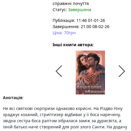
справжні почуття
Статус:
Завершена
Публікація: 11:46 01-01-26
Завершення: 21:00 08-02-26
Ціна: 70грн
Інші книги автора:
Анотація:
Не всі святкові сюрпризи однаково корисні. На Різдво Ніну
зраджує коханий, стриптизер відбиває у її боса наречену,
звідна сестра боса раптом зібралася заміж за дурисвіта, а
їхній батько наче створений для ролі злого Санти. На додачу