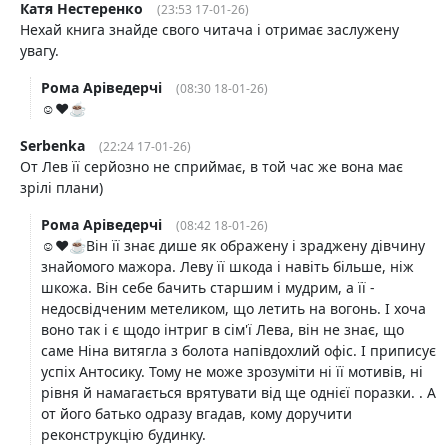
Катя Нестеренко
(23:53 17-01-26)
Нехай книга знайде свого читача і отримає заслужену
увагу.
Рома Аріведерчі
(08:30 18-01-26)
☺️❤️☕️
Serbenka
(22:24 17-01-26)
От Лев її серйозно не сприймає, в той час же вона має
зрілі плани)
Рома Аріведерчі
(08:42 18-01-26)
☺️❤️☕️Він її знає дише як ображену і зраджену дівчину
знайомого мажора. Леву її шкода і навіть більше, ніж
шкожа. Він себе бачить старшим і мудрим, а її -
недосвідченим метеликом, що летить на вогонь. І хоча
воно так і є щодо інтриг в сім'ї Лева, він не знає, що
саме Ніна витягла з болота напівдохлий офіс. І приписує
успіх Антосику. Тому не може зрозуміти ні її мотивів, ні
рівня й намагається врятувати від ще однієї поразки. . А
от його батько одразу вгадав, кому доручити
реконструкцію будинку.