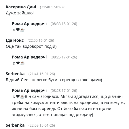
Катерина Дані
(21:48 17-01-26)
Дуже зайшло!
Рома Аріведерчі
(08:33 18-01-26)
☺️❤️☕️
Іда Нокс
(22:55 16-01-26)
Оце так водоворот подій)
Рома Аріведерчі
(08:25 17-01-26)
☺️❤️☕️
Serbenka
(21:41 16-01-26)
Бідний Лев...нелегко бути в оренді в такої дами)
Рома Аріведерчі
(08:28 17-01-26)
☺️❤️☕️Він сам згодився. Міг би здогадатися, що дівчині
треба на комусь зігнати злість на зрадника, а на кому ж,
як не на босі в оренді. От його батько ні на що не
згоджувався, а теж попадає під роздачу)
Serbenka
(22:09 15-01-26)