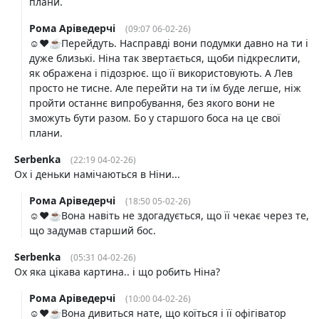
плани.
Рома Аріведерчі
(09:07 06-02-26)
☺️❤️☕️Перейдуть. Насправді вони подумки давно на ти і
дуже близькі. Ніна так звертається, щоби підкреслити,
як ображена і підозрює. що її використовують. А Лев
просто не тисне. Але перейти на ти їм буде легше, ніж
пройти останнє випробування, без якого вони не
зможуть бути разом. Бо у старшого боса на це свої
плани.
Serbenka
(22:19 04-02-26)
Ох і деньки намічаються в Ніни...
Рома Аріведерчі
(18:50 05-02-26)
☺️❤️☕️Вона навіть не здогадується, що її чекає через те,
що задумав старший бос.
Serbenka
(05:31 04-02-26)
Ох яка цікава картина.. і що робить Ніна?
Рома Аріведерчі
(10:00 04-02-26)
☺️❤️☕️Вона дивиться нате, що коїться і її офігіватор