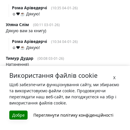
Рома Аріведерчі
(10:35 04-01-26)
☺️❤️☕️ Дякую!
Уляна Слім
(00:11 03-01-26)
Дякую вам за книгу)
Рома Аріведерчі
(10:34 04-01-26)
☺️❤️☕️ Дякую!
Тимур Дудар
(00:08 03-01-26)
Натхнення)
Використання файлів cookie
Рома Аріведерчі
(10:33 04-01-26)
X
☺️❤️☕️ Дякую!
Щоб забезпечити функціонування сайту, ми збираємо
та використовуємо файли cookie. Продовжуючи
Стас Cете
(23:58 02-01-26)
переглядати наш веб-сайт, ви погоджуєтеся на збір і
Успіху книзі!
використання файлів cookie.
Рома Аріведерчі
(10:33 04-01-26)
☺️❤️☕️ Дякую!
Добре
Переглянути політику конфіденційності
Станіслава Гроль
(23:50 02-01-26)