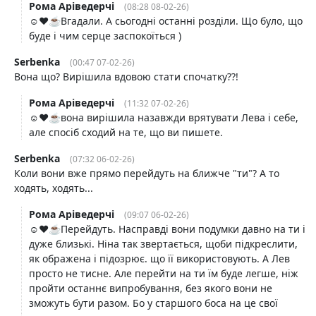
Рома Аріведерчі
(08:28 08-02-26)
☺️❤️☕️Вгадали. А сьогодні останні розділи. Що було, що
буде і чим серце заспокоїться )
Serbenka
(00:47 07-02-26)
Вона що? Вирішила вдовою стати спочатку??!
Рома Аріведерчі
(11:32 07-02-26)
☺️❤️☕️вона вирішила назавжди врятувати Лева і себе,
але спосіб сходий на те, що ви пишете.
Serbenka
(07:32 06-02-26)
Коли вони вже прямо перейдуть на ближче "ти"? А то
ходять, ходять...
Рома Аріведерчі
(09:07 06-02-26)
☺️❤️☕️Перейдуть. Насправді вони подумки давно на ти і
дуже близькі. Ніна так звертається, щоби підкреслити,
як ображена і підозрює. що її використовують. А Лев
просто не тисне. Але перейти на ти їм буде легше, ніж
пройти останнє випробування, без якого вони не
зможуть бути разом. Бо у старшого боса на це свої