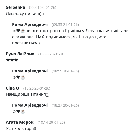
Serbenka
(22:01 20-01-26)
Лев часу не гаяв)))
Рома Аріведерчі
(09:55 21-01-26)
☺️❤️☕️не все так просто ) Прийом у Лева класичний, але
є всякі але. Ну й подивимося, як Ніна до цього
поставиться )
Руна Леійона
(18:38 20-01-26)
❤️❤️❤️
Рома Аріведерчі
(18:55 20-01-26)
☺️❤️☕️
Сіна О
(18:26 20-01-26)
Найщиріші вітання)))
Рома Аріведерчі
(18:27 20-01-26)
☺️❤️☕️
Аґата Морок
(18:14 20-01-26)
Успіхів історії!!!