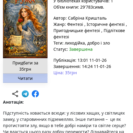
У бібліотеках користувачів: 1
Об'єм книги: 29'783симв.
Автор:
Сабріна Кришталь
Жанр:
Фентезі
,
Історичне фентезі
,
Пригодницьке фентезі
,
Підліткове
фентезі
Теги:
лиходійка
, добро і зло
Статус:
Завершена
Публікація: 13:01 11-01-26
Придбати за
Завершення: 14:24 11-01-26
35грн
Ціна: 35грн
Читати
Анотація:
Підступність ховається всюди: у лісових хащах, у світлицях
замку, у старовинних підземеллях. Інше питання – це як
протистояти злу, якщо в тебе добрі наміри та світле серце?
Чи вдасться цього разу добру перемогти? Дізнавайтеся на