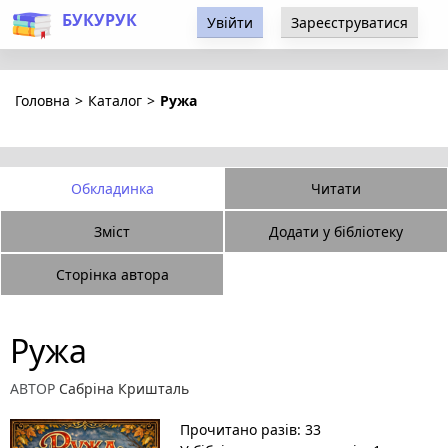
БУКУРУК
Увійти
Зареєструватися
Головна
>
Каталог
>
Ружа
Обкладинка
Читати
Зміст
Додати у бібліотеку
Сторінка автора
Ружа
АВТОР
Сабріна Кришталь
Прочитано разів: 33