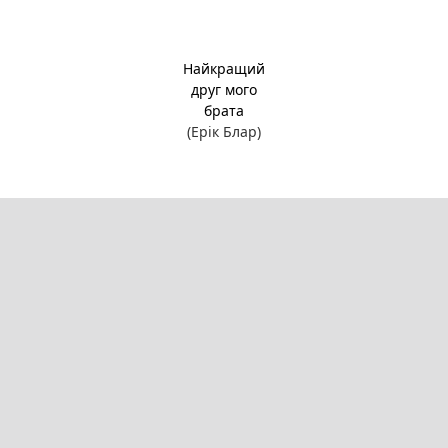
Найкращий
друг мого
брата
(Ерік Блар)