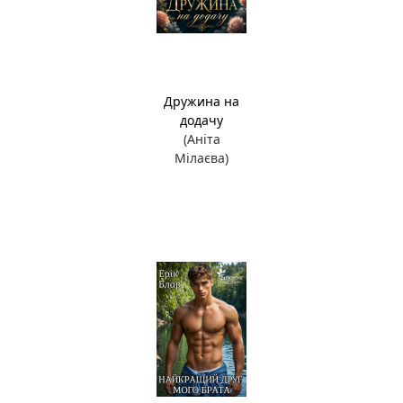
Дружина на
додачу
(Аніта
Мілаєва)