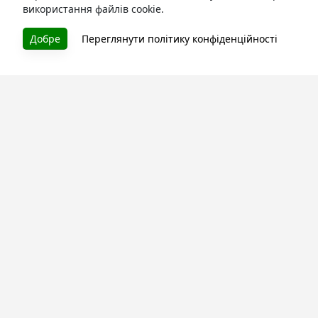
використання файлів cookie.
БУКУРУК
Добре
Переглянути політику конфіденційності
Літературна платформа і бібліотека книг, які можна
безкоштовно читати онлайн. Тут Ви зможете читати
книги в процесі їх створення та першими після
завершення. Спілкуйтесь з авторами. Також зручно
читати книги з телефона.
Моя бібліотека
Зареєструйтесь
та читайте улюблені книги онлайн
Про сервіс
Технічна підтримка
Угода користування
Політика конфіденційності
Правила розміщення контенту
Контакти:
info@bookuruk.com