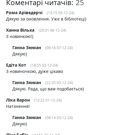
Коментарі читачів:
Рома Аріведерчі
(13:15 09-12-24)
Дякую за оновлення. Уже в бібліотеці)
Ханна Вільха
(20:31 06-12-24)
З новинкою!)
Ганна Зюман
(09:16 07-12-24)
Дякую)
Едіта Кот
(18:55 03-12-24)
З новиночкою, дуже цікаво
Ганна Зюман
(22:35 03-12-24)
Дякую. Рада, що вам подобається)
Ліка Варон
(12:22 01-12-24)
Натхнення!
Ганна Зюман
(08:14 03-12-24)
Дякую)
Ліна Бабіч