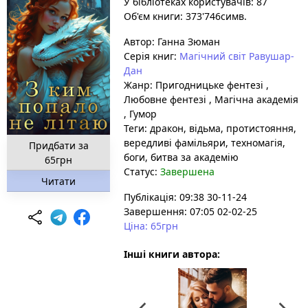
У бібліотеках користувачів: 87
Об'єм книги: 373'746симв.
Автор:
Ганна Зюман
Серія книг:
Магічний світ Равушар-
Дан
Жанр:
Пригодницьке фентезі
,
Любовне фентезі
,
Магічна академія
,
Гумор
Теги:
дракон
, відьма
, протистояння
,
вередливі фамільяри
, техномагія
,
Придбати за
боги
, битва за академію
65грн
Статус:
Завершена
Читати
Публікація: 09:38 30-11-24
Завершення: 07:05 02-02-25
Ціна: 65грн
Інші книги автора: