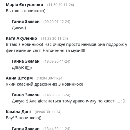
Марія Євтушенко
(11:50 30-11-24)
Вытаю з новинкою)
Ганна Зюман
(09:29 01-12-24)
Дякую)
Катя Акуленко
(11:28 30-11-24)
Вітаю з новинкою! Нас очікує просто неймовірна подорож у
фентезійний світ! Натхнення та музи!!!!
Ганна Зюман
(19:09 30-11-24)
Дякую))))))
Анна Шторм
(10:04 30-11-24)
Який класний дракончик! З новинкою!
Ганна Зюман
(14:28 30-11-24)
Дякую :) Але дістанеться тому дракончику по хвості.... :D
Каміла Дані
(09:46 30-11-24)
Вау! З новинкою))
Ганна Зюман
(13:44 30-11-24)