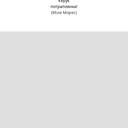
Керує
потраплянка!
(Міла Морес)