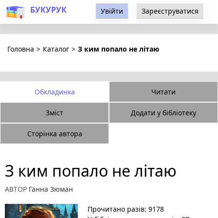
БУКУРУК
Увійти
Зареєструватися
Головна
>
Каталог
>
З ким попало не літаю
Обкладинка
Читати
Зміст
Додати у бібліотеку
Сторінка автора
З ким попало не літаю
АВТОР
Ганна Зюман
Прочитано разів: 9178