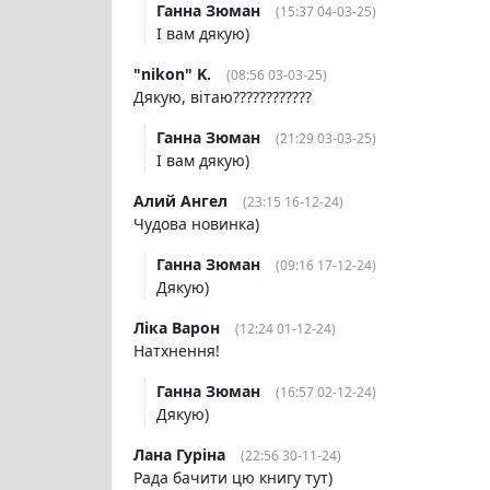
Ганна Зюман
(15:37 04-03-25)
І вам дякую)
"nikon" K.
(08:56 03-03-25)
Дякую, вітаю????????????
Ганна Зюман
(21:29 03-03-25)
І вам дякую)
Алий Ангел
(23:15 16-12-24)
Чудова новинка)
Ганна Зюман
(09:16 17-12-24)
Дякую)
Ліка Варон
(12:24 01-12-24)
Натхнення!
Ганна Зюман
(16:57 02-12-24)
Дякую)
Лана Гуріна
(22:56 30-11-24)
Рада бачити цю книгу тут)