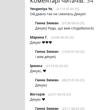
Коментарі читачів:
Yevgeniya Ye.
(21:15 07-03-25)
Ой,давно так не сміялась.Дякую!
Ганна Зюман
(07:38 08-03-25)
Дякую) Рада, що вам сподобалося)
Марина Г.
(23:06 06-03-25)
Дякую ♥️♥️♥️
Ганна Зюман
(10:24 07-03-25)
і вам дякую)
Іринка
(21:16 05-03-25)
Дякую, ❤️
Ганна Зюман
(08:25 07-03-25)
Дякую)
Вікторія
(22:51 04-03-25)
Дякую ❤️
Ганна Зюман
(23:11 06-03-25)