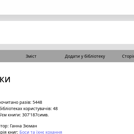
Зміст
Додати у бібліотеку
Сторі
нки
очитано разів: 5448
бібліотеках користувачів: 48
'єм книги: 307'187симв.
втор:
Ганна Зюман
рія книг:
Боси та їхнє кохання