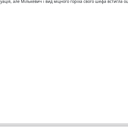
уація, але Мількевич і вид міцного горіха свого шефа встигла о