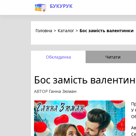
БУКУРУК
Головна
>
Каталог
>
Бос замість валентинки
Обкладинка
Читати
Бос замість валенти
АВТОР
Ганна Зюман
Пр
У 
Об
А
Се