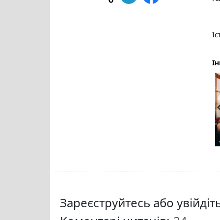
Іс
Ін
Зареєструйтесь або увійді