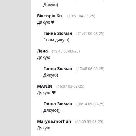
Дякую)
Вікторія Ко.
(10:51 04-03-25)
Дякую❤️
Ганна Зюман
(21:41 06-03-25)
І вам дякую)
Лена
(19:45 03-03-25)
Дякую
Ганна Зюман
(17:48 06-03-25)
Дякую)
MANIN
(16:07 03-03-25)
Дякую ❤️
Ганна Зюман
(08:14 05-03-25)
Дякую)))
Maryna.morhun
(09:05 03-03-25)
Дякую!