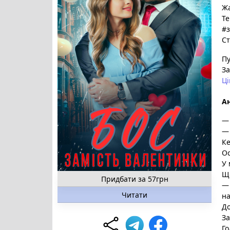
Ж
Те
#з
Ст
Пу
За
Ці
Ан
— 
— 
Ке
О
У 
Ще
Придбати за 57грн
— 
Читати
на
До
За
Го