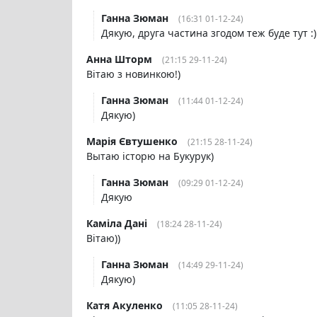
Ганна Зюман
(16:31 01-12-24)
Дякую, друга частина згодом теж буде тут :)
Анна Шторм
(21:15 29-11-24)
Вітаю з новинкою!)
Ганна Зюман
(11:44 01-12-24)
Дякую)
Марія Євтушенко
(21:15 28-11-24)
Вытаю історю на Букурук)
Ганна Зюман
(09:29 01-12-24)
Дякую
Каміла Дані
(18:24 28-11-24)
Вітаю))
Ганна Зюман
(14:49 29-11-24)
Дякую)
Катя Акуленко
(11:05 28-11-24)