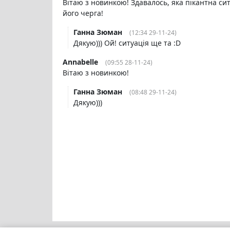
Вітаю з новинкою! Здавалось, яка пікантна сит
його черга!
Ганна Зюман
(12:34 29-11-24)
Дякую))) Ой! ситуація ще та :D
Annabelle
(09:55 28-11-24)
Вітаю з новинкою!
Ганна Зюман
(08:48 29-11-24)
Дякую)))