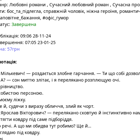
анр:
Любовні романи
,
Сучасний любовний роман
,
Сучасна пр
ги:
бос_та_підлегла
, справжній чоловік
, ніжна героїня
, романти
аповітне_бажання
, #офіс_гумор
атус:
Завершена
блікація: 09:06 28-11-24
вершення: 07:05 23-01-25
на: 57грн
отація:
Мількевич! — роздається злобне гарчання. — Ти що собі дозво
А? — сон миттю злітає, і я перелякано розплющую очі.
рівництво.
собистою персоною.
моєму ліжку.
 й, судячи з виразу обличчя, злий як чорт.
Ярослав Вікторович? — перелякано сковтую й інстинктивно на
тягти ковдру під саме підборіддя.
 речі. А що ми обидва тут робимо? Ще й…
глядаю під ковдру.
лі.