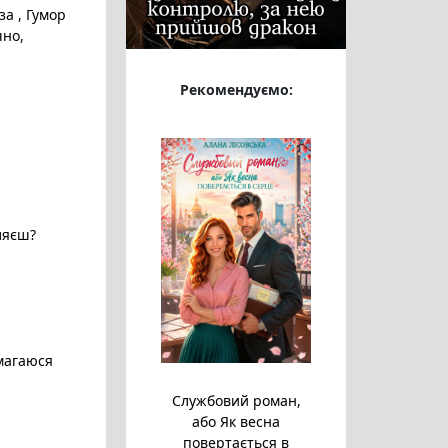
оза
,
Гумор
чно
,
Рекомендуємо:
ляєш?
магаюся
Службовий роман,
або Як весна
повертається в