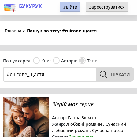
БУКУРУК
Увійти
Зареєструватися
Головна
>
Пошук по тегу: #снігове_щастя
Пошук серед:
Книг
Авторів
Тегів
ШУКАТИ
Зігрій моє серце
Автор:
Ганна Зюман
Жанр:
Любовні романи
,
Сучасний
любовний роман
,
Сучасна проза
Статус:
Завершена