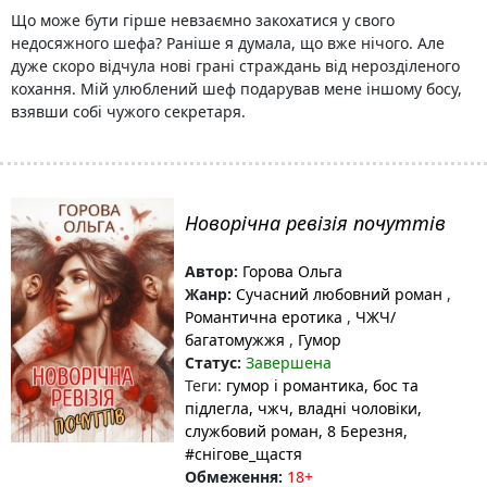
Що може бути гірше невзаємно закохатися у свого
недосяжного шефа? Раніше я думала, що вже нічого. Але
дуже скоро відчула нові грані страждань від нерозділеного
кохання. Мій улюблений шеф подарував мене іншому босу,
взявши собі чужого секретаря.
Новорічна ревізія почуттів
Автор:
Горова Ольга
Жанр:
Сучасний любовний роман
,
Романтична еротика
,
ЧЖЧ/
багатомужжя
,
Гумор
Статус:
Завершена
Теги:
гумор і романтика
, бос та
підлегла
, чжч
, владні чоловіки
,
службовий роман
, 8 Березня
,
#снігове_щастя
Обмеження:
18+