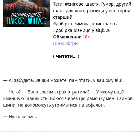
Теги:
#снігове_щастя
, Гумор
, другий
шанс для двох
, різниця у віці герой
старший
,
#добірка_зимова_пристрасть
,
#добірка різниця у віці526
Обмеження:
18+
Ціна: 30грн
( Читати... )
— А, забудьте. Звідки можете пам'ятати, у вашому віці.
— Чого? — Вона зовсім страх втратила? — У якому віці? —
Зменшую швидкість. Боюся через цю дамочку мені і зимові
шини не допоможуть утриматися на асфальті.
— Ну, плюс-мі...