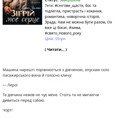
Теги:
#снігове_щастя
, бос та
підлегла
, пристрасть і кохання
,
романтика
, новорічна історія
,
Зрада
, Нам не можна бути разом
, Ох
вже ці боси!
, #зима
,
#свято_Нового_року
Ціна: 55грн
( Читати... )
Машина нарешті порівнюється з дівчиною, опускаю скло
пасажирського вікна й голосно кличу:
— Леро!
Та дівчина немов не чує мене. Стоїть та не мигаючи
дивиться перед собою.
Чорт!