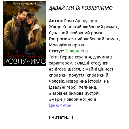
ДАВАЙ МИ ЇХ РОЗЛУЧИМО
Автор:
Рома Аріведерчі
Жанр:
Короткий любовний роман
,
Сучасний любовний роман
,
Гостросюжетний любовний роман
,
Молодіжна проза
Статус:
Завершена
Теги:
Перше кохання
, дівчина з
характером
, складні_стосунки
,
#снігове_щастя
, сімейні цінності
,
справжні почуття
, справжній
чоловік
, новорічна історія
, не
ідеальні герої
, Хепі-енд
,
#чарівна_зимова_зустріч
,
#Чари_Новорічної_ночі
Ціна: 49грн
( Читати... )