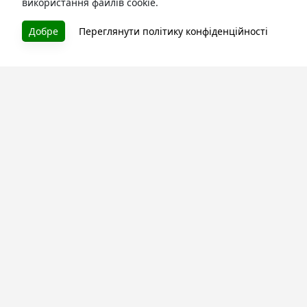
використання файлів cookie.
Добре
Переглянути політику конфіденційності
БУКУРУК
Літературна платформа і бібліотека книг, які можна
безкоштовно читати онлайн. Тут Ви зможете читати
книги в процесі їх створення та першими після
завершення. Спілкуйтесь з авторами. Також зручно
читати книги з телефона.
Моя бібліотека
Зареєструйтесь
та читайте улюблені книги онлайн
Про сервіс
Технічна підтримка