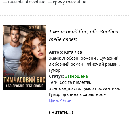
— Валеріє Вікторівно! — кричу голосніше.
Тимчасовий бос, або Зроблю
тебе своєю
Автор:
Катя Лав
Жанр:
Любовні романи
,
Сучасний
любовний роман
,
Жіночий роман
,
Гумор
Статус:
Завершена
Теги:
бос та підлегла
,
#снігове_щастя
, гумор і романтика
,
Гумор
, дівчина з характером
Ціна: 49грн
( Читати... )