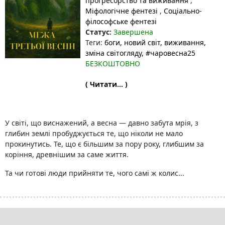
прогресорство та виживання
,
Міфологічне фентезі
,
Соціально-
філософське фентезі
Статус:
Завершена
Теги:
боги
, новий світ
, виживання
,
зміна світогляду
, #чаровесна25
БЕЗКОШТОВНО
( Читати... )
У світі, що виснажений, а весна — давно забута мрія, з
глибин землі пробуджується те, що ніколи не мало
прокинутись. Те, що є більшим за пору року, глибшим за
коріння, древнішим за саме життя.
Та чи готові люди прийняти те, чого самі ж колис...