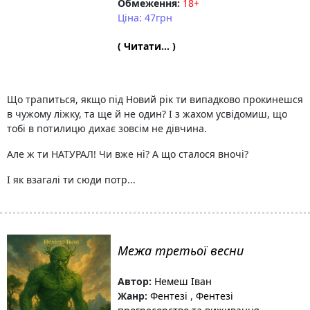
Обмеження:
18+
Ціна: 47грн
( Читати... )
Що трапиться, якщо під Новий рік ти випадково прокинешся
в чужому ліжку, та ще й не один? І з жахом усвідомиш, що
тобі в потилицю дихає зовсім не дівчина.
Але ж ти НАТУРАЛ! Чи вже ні? А що сталося вночі?
І як взагалі ти сюди потр...
Межа третьої весни
Автор:
Немеш Іван
Жанр:
Фентезі
,
Фентезі