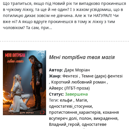
Що трапиться, якщо під Новий рік ти випадково прокинешся
в чужому ліжку, та ще й не один? І з жахом усвідомиш, що в
потилицю дихає зовсім не дівчина. Але ж ти НАТУРАЛ! Чи
вже ні? А якщо вдруге прокинешся в тому ж ліжку з тим
чоловіком? Та сам, при...
Мені потрібна твоя магія
Автор:
Дарк Моріан
Жанр:
Фентезі
,
Темне (дарк) фентезі
,
Короткий любовний роман
,
Айверс (ЛГБТ-проза)
Статус:
Завершена
Теги:
ельфи
, Магія
,
одностатеві_стосунки
,
протистояння_характерів
, кохання
всупереч долі
, полон
, викрадення
,
Владний_герой
, одностатеве