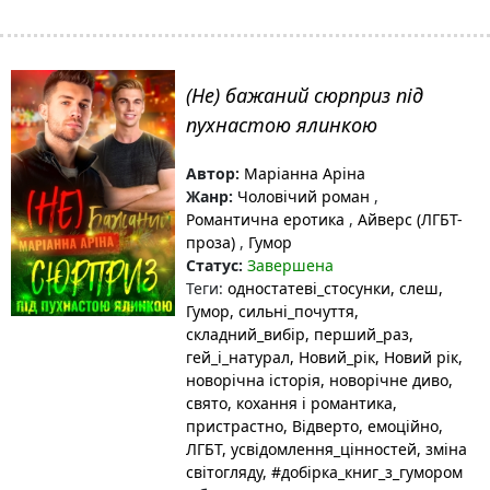
(Не) бажаний сюрприз під
пухнастою ялинкою
Автор:
Маріанна Аріна
Жанр:
Чоловічий роман
,
Романтична еротика
,
Айверс (ЛГБТ-
проза)
,
Гумор
Статус:
Завершена
Теги:
одностатеві_стосунки
, слеш
,
Гумор
, сильні_почуття
,
складний_вибір
, перший_раз
,
гей_і_натурал
, Новий_рік
, Новий рік
,
новорічна історія
, новорічне диво
,
свято
, кохання і романтика
,
пристрастно
, Відверто
, емоційно
,
ЛГБТ
, усвідомлення_цінностей
, зміна
світогляду
, #добірка_книг_з_гумором