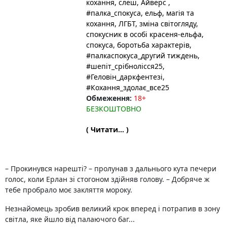
кохання
, слеш
, Айверс
,
#палка_спокуса
, ельф
, магія та
кохання
, ЛГБТ
, зміна світогляду
,
спокусник в особі красеня-ельфа
,
спокуса
, боротьба характерів
,
#палкаспокуса_другий тиждень
,
#шепіт_срібнолісся25
,
#Геловін_даркфентезі
,
#Кохання_здолає_все25
Обмеження:
18+
БЕЗКОШТОВНО
( Читати... )
– Прокинувся нарешті? – пролунав з дальнього кута печери
голос, коли Ерлан зі стогоном здійняв голову. – Добряче ж
тебе пробрало моє закляття мороку.
Незнайомець зробив великий крок вперед і потрапив в зону
світла, яке йшло від палаючого баг...