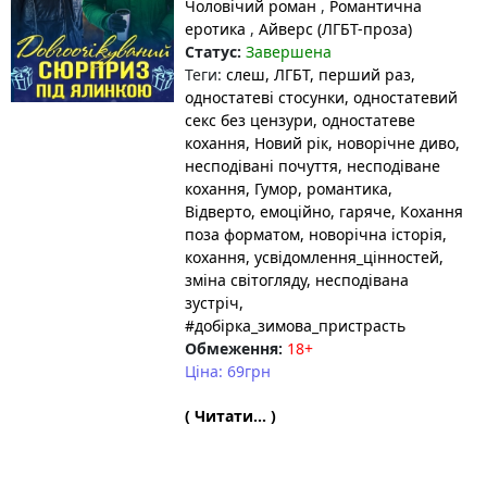
Чоловічий роман
,
Романтична
еротика
,
Айверс (ЛГБТ-проза)
Статус:
Завершена
Теги:
слеш
, ЛГБТ
, перший раз
,
одностатеві стосунки
, одностатевий
секс без цензури
, одностатеве
кохання
, Новий рік
, новорічне диво
,
несподівані почуття
, несподіване
кохання
, Гумор
, романтика
,
Відверто
, емоційно
, гаряче
, Кохання
поза форматом
, новорічна історія
,
кохання
, усвідомлення_цінностей
,
зміна світогляду
, несподівана
зустріч
,
#добірка_зимова_пристрасть
Обмеження:
18+
Ціна: 69грн
( Читати... )