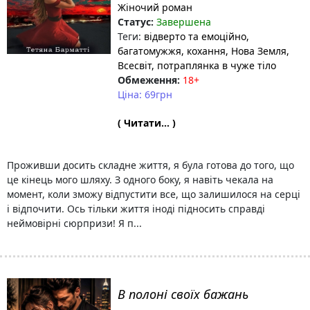
Жіночий роман
Статус:
Завершена
Теги:
відверто та емоційно
,
багатомужжя
, кохання
, Нова Земля
,
Всесвіт
, потраплянка в чуже тіло
Обмеження:
18+
Ціна: 69грн
( Читати... )
Проживши досить складне життя, я була готова до того, що
це кінець мого шляху. З одного боку, я навіть чекала на
момент, коли зможу відпустити все, що залишилося на серці
і відпочити. Ось тільки життя іноді підносить справді
неймовірні сюрпризи! Я п...
В полоні своїх бажань