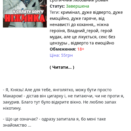
Статус:
Завершена
Теги:
кримінал
, дуже відверто
, дуже
емоційно
, дуже гаряче
, від
ненависті до кохання,
, ніжна
героїня
, Владний_герой
, герой
мудак, але це лікується
, секс без
цензуры
, відверто та емоційно
Обмеження:
18+
Ціна: 55грн
( Читати... )
- Я, Князь! Але для тебе, янголятко, можу бути просто
Макаром! - дістав він цигарку і, не питаючи, чи не проти я,
закурив. Благо тут було відкрите вікно. Не люблю запах
нікотину.
- Що це означає? - одразу запитала я, бо мені таке
знайомство ...