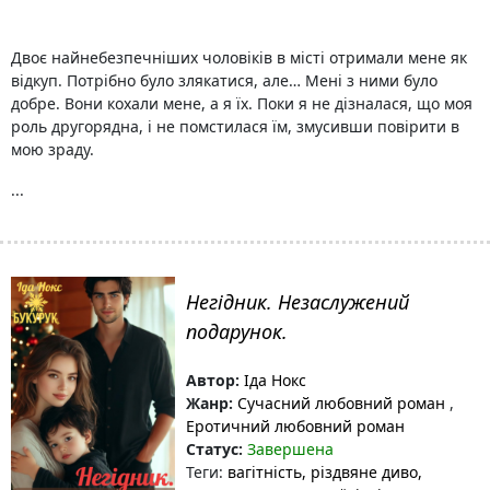
Двоє найнебезпечніших чоловіків в місті отримали мене як
відкуп. Потрібно було злякатися, але… Мені з ними було
добре. Вони кохали мене, а я їх. Поки я не дізналася, що моя
роль другорядна, і не помстилася їм, змусивши повірити в
мою зраду.
...
Негідник. Незаслужений
подарунок.
Автор:
Іда Нокс
Жанр:
Сучасний любовний роман
,
Еротичний любовний роман
Статус:
Завершена
Теги:
вагітність
, різдвяне диво
,