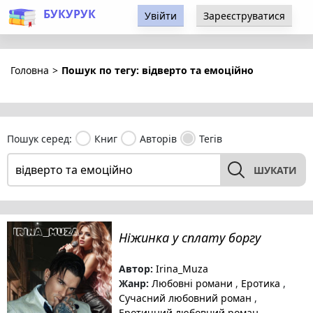
БУКУРУК
Увійти
Зареєструватися
Головна
>
Пошук по тегу: відверто та емоційно
Пошук серед:
Книг
Авторів
Тегів
ШУКАТИ
Ніжинка у сплату боргу
Автор:
Irina_Muza
Жанр:
Любовні романи
,
Еротика
,
Сучасний любовний роман
,
Еротичний любовний роман