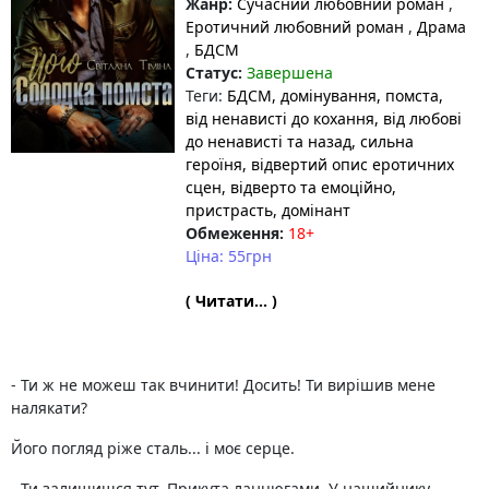
Жанр:
Сучасний любовний роман
,
Еротичний любовний роман
,
Драма
,
БДСМ
Статус:
Завершена
Теги:
БДСМ
, домінування
, помста
,
від ненависті до кохання
, від любові
до ненависті та назад
, сильна
героїня
, відвертий опис еротичних
сцен
, відверто та емоційно
,
пристрасть
, домінант
Обмеження:
18+
Ціна: 55грн
( Читати... )
- Ти ж не можеш так вчинити! Досить! Ти вирішив мене
налякати?
Його погляд ріже сталь... і моє серце.
- Ти залишишся тут. Прикута ланцюгами. У нашийнику.