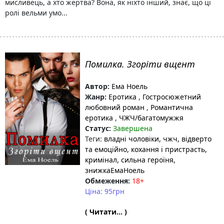
мисливець, а хто жертва? Вона, як ніхто інший, знає, що ці
ролі вельми умо...
Помилка. Згоріти вщент
Автор:
Ема Ноель
Жанр:
Еротика
,
Гостросюжетний
любовний роман
,
Романтична
еротика
,
ЧЖЧ/багатомужжя
Статус:
Завершена
Теги:
владні чоловіки
, чжч
, відверто
та емоційно
, кохання і пристрасть
,
кримінал
, сильна героїня
,
знижкаЕмаНоель
Обмеження:
18+
Ціна: 95грн
( Читати... )