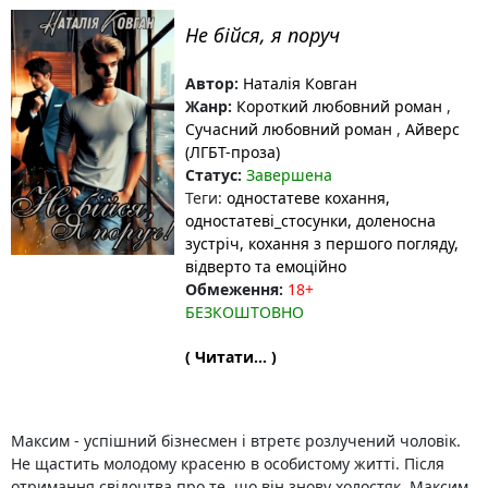
Не бійся, я поруч
Автор:
Наталія Ковган
Жанр:
Короткий любовний роман
,
Сучасний любовний роман
,
Айверс
(ЛГБТ-проза)
Статус:
Завершена
Теги:
одностатеве кохання
,
одностатеві_стосунки
, доленосна
зустріч
, кохання з першого погляду
,
відверто та емоційно
Обмеження:
18+
БЕЗКОШТОВНО
( Читати... )
Максим - успішний бізнесмен і втретє розлучений чоловік.
Не щастить молодому красеню в особистому житті. Після
отримання свідоцтва про те, що він знову холостяк, Максим