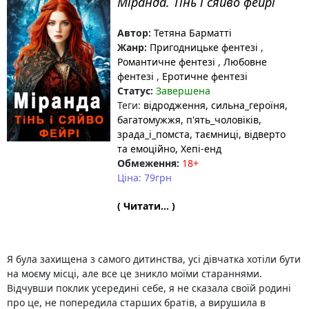
Міранда. Тінь і сяйво фейрі
Автор:
Тетяна Барматті
Жанр:
Пригодницьке фентезі
,
Романтичне фентезі
,
Любовне
фентезі
,
Еротичне фентезі
Статус:
Завершена
Теги:
відродження
, сильна_героїня
,
багатомужжя
, п'ять_чоловіків
,
зрада_і_помста
, таємниці
, відверто
та емоційно
, Хепі-енд
Обмеження:
18+
Ціна: 79грн
( Читати... )
Я була захищена з самого дитинства, усі дівчатка хотіли бути
на моєму місці, але все це зникло моїми стараннями.
Відчувши поклик усередині себе, я не сказала своїй родині
про це, не попередила старших братів, а вирушила в