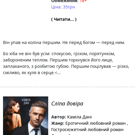
Обмеження:
18+
Ціна: 35грн
( Читати... )
Він упав на коліна першим. Не перед богом — перед ним.
Бо хіба не він був усім: спокусою, гріхом, порятунком,
забороненим теплом. Першим торкнувся його лиця,
заплаканого, з розбитою губою. Першим поцілував — різко,
сміливо, як куля в серце.<...
Сліпа довіра
Автор:
Каміла Дані
Жанр:
Еротичний любовний роман
,
Гостросюжетний любовний роман