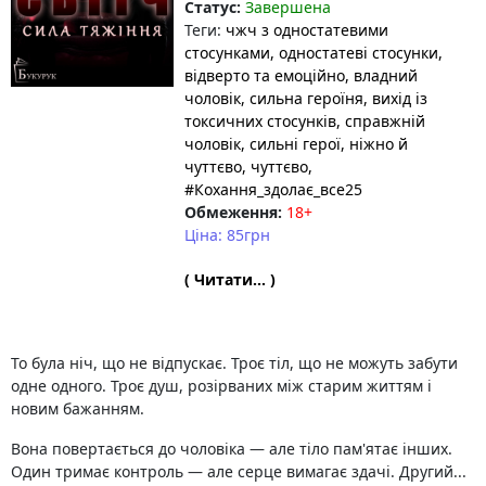
Статус:
Завершена
Теги:
чжч з одностатевими
стосунками
, одностатеві стосунки
,
відверто та емоційно
, владний
чоловік
, сильна героїня
, вихід із
токсичних стосунків
, справжній
чоловік
, сильні герої
, ніжно й
чуттєво
, чуттєво
,
#Кохання_здолає_все25
Обмеження:
18+
Ціна: 85грн
( Читати... )
То була ніч, що не відпускає. Троє тіл, що не можуть забути
одне одного. Троє душ, розірваних між старим життям і
новим бажанням.
Вона повертається до чоловіка — але тіло пам'ятає інших.
Один тримає контроль — але серце вимагає здачі. Другий...