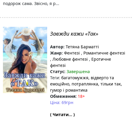
подорож сама. Звісно, я р...
Завжди кажи «Так»
Автор:
Тетяна Барматті
Жанр:
Фентезі
,
Романтичне фентезі
,
Любовне фентезі
,
Еротичне
фентезі
Статус:
Завершена
Теги:
багатомужжя
, відверто та
емоційно
, потраплянка
, тільки так
,
гумор і романтика
Обмеження:
18+
Ціна: 69грн
( Читати... )