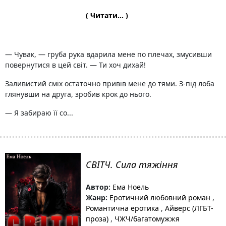
( Читати... )
— Чувак, — груба рука вдарила мене по плечах, змусивши
повернутися в цей світ. — Ти хоч дихай!
Заливистий сміх остаточно привів мене до тями. З-під лоба
глянувши на друга, зробив крок до нього.
— Я забираю її со...
СВІТЧ. Сила тяжіння
Автор:
Ема Ноель
Жанр:
Еротичний любовний роман
,
Романтична еротика
,
Айверс (ЛГБТ-
проза)
,
ЧЖЧ/багатомужжя