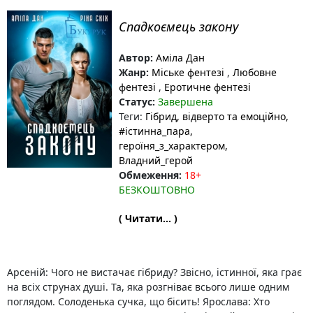
Спадкоємець закону
Автор:
Аміла Дан
Жанр:
Міське фентезі
,
Любовне
фентезі
,
Еротичне фентезі
Статус:
Завершена
Теги:
Гібрид
, відверто та емоційно
,
#істинна_пара
,
героїня_з_характером
,
Владний_герой
Обмеження:
18+
БЕЗКОШТОВНО
( Читати... )
Арсеній: Чого не вистачає гібриду? Звісно, істинної, яка грає
на всіх струнах душі. Та, яка розгніває всього лише одним
поглядом. Солоденька сучка, що бісить! Ярослава: Хто