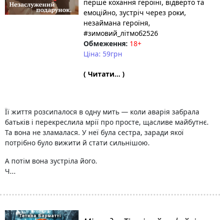
перше кохання героїні
, відверто та
емоційно
, зустріч через роки
,
незаймана героїня
,
#зимовий_літмоб2526
Обмеження:
18+
Ціна: 59грн
( Читати... )
Її життя розсипалося в одну мить — коли аварія забрала
батьків і перекреслила мрії про просте, щасливе майбутнє.
Та вона не зламалася. У неї була сестра, заради якої
потрібно було вижити й стати сильнішою.
А потім вона зустріла його.
Ч...