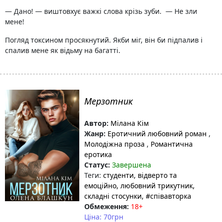
— Дано! — виштовхує важкі слова крізь зуби. — Не зли
мене!
Погляд токсином просякнутий. Якби міг, він би підпалив і
спалив мене як відьму на багатті.
Мерзотник
Автор:
Мілана Кім
Жанр:
Еротичний любовний роман
,
Молодіжна проза
,
Романтична
еротика
Статус:
Завершена
Теги:
студенти
, відверто та
емоційно
, любовний трикутник
,
складні стосунки
, #співавторка
Обмеження:
18+
Ціна: 70грн