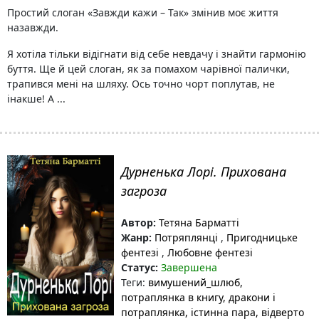
Простий слоган «Завжди кажи – Так» змінив моє життя
назавжди.
Я хотіла тільки відігнати від себе невдачу і знайти гармонію
буття. Ще й цей слоган, як за помахом чарівної палички,
трапився мені на шляху. Ось точно чорт поплутав, не
інакше! А ...
Дурненька Лорі. Прихована
загроза
Автор:
Тетяна Барматті
Жанр:
Потряплянці
,
Пригодницьке
фентезі
,
Любовне фентезі
Статус:
Завершена
Теги:
вимушений_шлюб
,
потраплянка в книгу
, дракони і
потраплянка
, істинна пара
, відверто