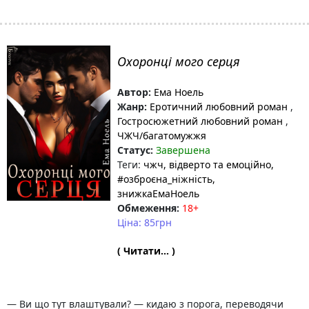
Охоронці мого серця
Автор:
Ема Ноель
Жанр:
Еротичний любовний роман
,
Гостросюжетний любовний роман
,
ЧЖЧ/багатомужжя
Статус:
Завершена
Теги:
чжч
, відверто та емоційно
,
#озброєна_ніжність
,
знижкаЕмаНоель
Обмеження:
18+
Ціна: 85грн
( Читати... )
— Ви що тут влаштували? — кидаю з порога, переводячи