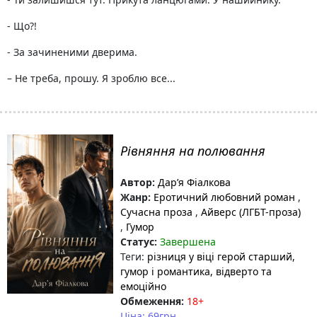
- Що?!
- За зачиненими дверима.
– Не треба, прошу. Я зроблю все...
Рівняння на полювання
Автор:
Дарʼя Фіалкова
Жанр:
Еротичний любовний роман
,
Сучасна проза
,
Айверс (ЛГБТ-проза)
,
Гумор
Статус:
Завершена
Теги:
різниця у віці герой старший
,
гумор і романтика
, відверто та
емоційно
Обмеження:
18+
Ціна: 69грн