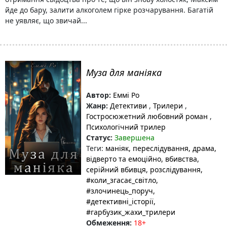
йде до бару, залити алкоголем гірке розчарування. Багатій
не уявляє, що звичай...
Муза для маніяка
Автор:
Еммі Ро
Жанр:
Детективи
,
Трилери
,
Гостросюжетний любовний роман
,
Психологічний трилер
Статус:
Завершена
Теги:
маніяк
, переслідування
, драма
,
відверто та емоційно
, вбивства
,
серійний вбивця
, розслідування
,
#коли_згасає_світло
,
#злочинець_поруч
,
#детективні_історії
,
#гарбузик_жахи_трилери
Обмеження:
18+