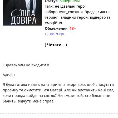
Статус:
Завершена
Теги:
не ідеальні герої
,
заборонене_кохання
, Зрада
, сильна
героїня
, владний герой
, відверто та
емоційно
Обмеження:
18+
Ціна: 70грн
( Читати... )
‼️Вразливим не входити ‼️
Аделін
Я була готова навіть на спаринг із темрявою, щоб спокутати
провину та очистити ім'я матері. Але чи вистачить мені сил,
коли правда вийде на світло? Чи зможе той, хто більше не
бачить, відчути мене справ...