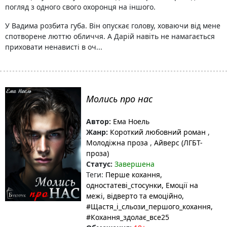
погляд з одного свого охоронця на іншого.
У Вадима розбита губа. Він опускає голову, ховаючи від мене
спотворене люттю обличчя. А Дарій навіть не намагається
приховати ненависті в оч...
Молись про нас
Автор:
Ема Ноель
Жанр:
Короткий любовний роман
,
Молодіжна проза
,
Айверс (ЛГБТ-
проза)
Статус:
Завершена
Теги:
Перше кохання
,
одностатеві_стосунки
, Емоції на
межі
, відверто та емоційно
,
#Щастя_і_сльози_першого_кохання
,
#Кохання_здолає_все25