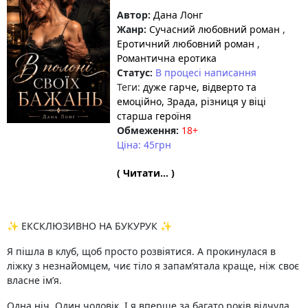
Автор:
Дана Лонг
Жанр:
Сучасний любовний роман
,
Еротичний любовний роман
,
Романтична еротика
Статус:
В процесі написання
Теги:
дуже гарче
, відверто та
емоційно
, Зрада
, різниця у віці
старша героїня
Обмеження:
18+
Ціна: 45грн
( Читати... )
✨ ЕКСКЛЮЗИВНО НА БУКУРУК ✨
Я пішла в клуб, щоб просто розвіятися. А прокинулася в
ліжку з незнайомцем, чиє тіло я запам’ятала краще, ніж своє
власне ім’я.
Одна ніч. Один чоловік. І я вперше за багато років відчула