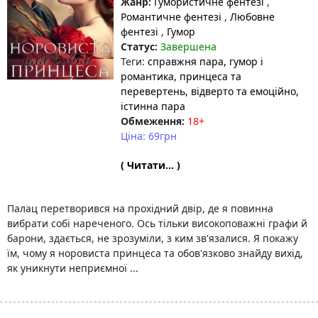
Жанр:
Гумористичне фентезі
,
Романтичне фентезі
,
Любовне
фентезі
,
Гумор
Статус:
Завершена
Теги:
справжня пара
, гумор і
романтика
, принцеса та
перевертень
, відверто та емоційно
,
істинна пара
Обмеження:
18+
Ціна: 69грн
( Читати... )
Палац перетворився на прохідний двір, де я повинна
вибрати собі нареченого. Ось тільки високоповажні графи й
барони, здається, не зрозуміли, з ким зв'язалися. Я покажу
їм, чому я норовиста принцеса та обов'язково знайду вихід,
як уникнути неприємної ...