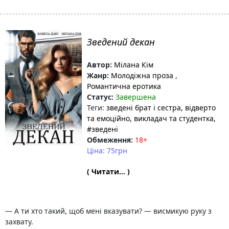
Зведений декан
Автор:
Мілана Кім
Жанр:
Молодіжна проза
,
Романтична еротика
Статус:
Завершена
Теги:
зведені брат і сестра
, відверто
та емоційно
, викладач та студентка
,
#зведені
Обмеження:
18+
Ціна: 75грн
( Читати... )
— А ти хто такий, щоб мені вказувати? — висмикую руку з
захвату.