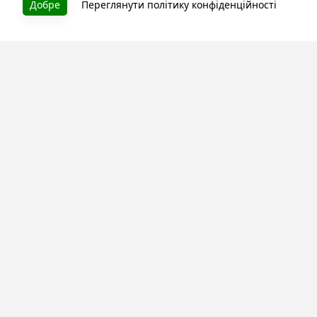
Добре
Переглянути політику конфіденційності
БУКУРУК
Літературна платформа і бібліотека книг, які можна
безкоштовно читати онлайн. Тут Ви зможете читати
книги в процесі їх створення та першими після
завершення. Спілкуйтесь з авторами. Також зручно
читати книги з телефона.
Моя бібліотека
Зареєструйтесь
та читайте улюблені книги онлайн
Про сервіс
Технічна підтримка
Угода користування
Політика конфіденційності