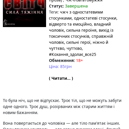
Статус:
Завершена
Теги:
чжч з одностатевими
стосунками
, одностатеві стосунки
,
відверто та емоційно
, владний
чоловік
, сильна героїня
, вихід із
токсичних стосунків
, справжній
чоловік
, сильні герої
, ніжно й
чуттєво
, чуттєво
,
#Кохання_здолає_все25
Обмеження:
18+
Ціна: 85грн
( Читати... )
То була ніч, що не відпускає. Троє тіл, що не можуть забути
одне одного. Троє душ, розірваних між старим життям і
новим бажанням.
Вона повертається до чоловіка — але тіло пам'ятає інших.