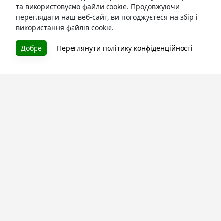
та використовуємо файли cookie. Продовжуючи
переглядати наш веб-сайт, ви погоджуєтеся на збір і
використання файлів cookie.
Добре
Переглянути політику конфіденційності
БУКУРУК
Літературна платформа і бібліотека книг, які можна
безкоштовно читати онлайн. Тут Ви зможете читати
книги в процесі їх створення та першими після
завершення. Спілкуйтесь з авторами. Також зручно
читати книги з телефона.
Моя бібліотека
Зареєструйтесь
та читайте улюблені книги онлайн