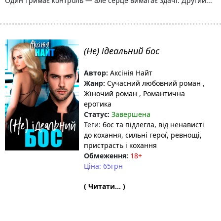
Один тримає контроль — але серце вимагає здачі. Другий...
(Не) ідеальний бос
Автор:
Аксінія Найт
Жанр:
Сучасний любовний роман
,
Жіночий роман
,
Романтична
еротика
Статус:
Завершена
Теги:
бос та підлегла
, від ненависті
до кохання
, сильні герої
, ревнощі
,
пристрасть і кохання
Обмеження:
18+
Ціна: 65грн
( Читати... )