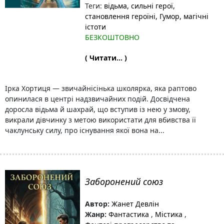
Теги:
відьма
, сильні герої
,
становлення героїні
, Гумор
, магічні
істоти
БЕЗКОШТОВНО
( Читати... )
Ірка Хортиця — звичайнісінька школярка, яка раптово
опинилася в центрі надзвичайних подій. Досвідчена
доросла відьма й шахрай, що вступив із нею у змову,
викрали дівчинку з метою використати для вбивства її
чаклунську силу, про існування якої вона на...
Заборонений союз
Автор:
Жанет Девлін
Жанр:
Фантастика
,
Містика
,