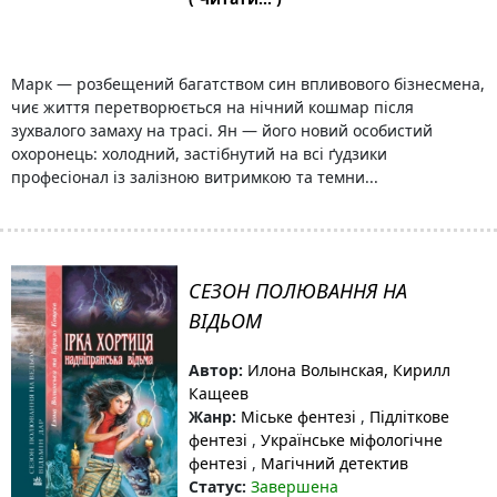
Марк — розбещений багатством син впливового бізнесмена,
чиє життя перетворюється на нічний кошмар після
зухвалого замаху на трасі. Ян — його новий особистий
охоронець: холодний, застібнутий на всі ґудзики
професіонал із залізною витримкою та темни...
СЕЗОН ПОЛЮВАННЯ НА
ВІДЬОМ
Автор:
Илона Волынская, Кирилл
Кащеев
Жанр:
Міське фентезі
,
Підліткове
фентезі
,
Українське міфологічне
фентезі
,
Магічний детектив
Статус:
Завершена