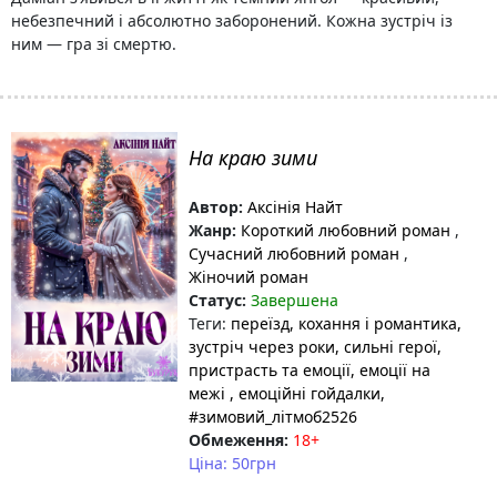
небезпечний і абсолютно заборонений. Кожна зустріч із
ним — гра зі смертю.
На краю зими
Автор:
Аксінія Найт
Жанр:
Короткий любовний роман
,
Сучасний любовний роман
,
Жіночий роман
Статус:
Завершена
Теги:
переїзд
, кохання і романтика
,
зустріч через роки
, сильні герої
,
пристрасть та емоції
, емоції на
межі
, емоційні гойдалки
,
#зимовий_літмоб2526
Обмеження:
18+
Ціна: 50грн