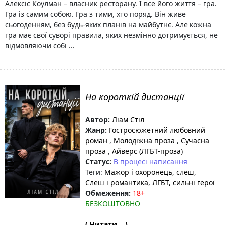
Алексіс Коулман – власник ресторану. І все його життя – гра.
Гра із самим собою. Гра з тими, хто поряд. Він живе
сьогоденням, без будь-яких планів на майбутнє. Але кожна
гра має свої суворі правила, яких незмінно дотримується, не
відмовляючи собі ...
На короткій дистанції
Автор:
Ліам Стіл
Жанр:
Гостросюжетний любовний
роман
,
Молодіжна проза
,
Сучасна
проза
,
Айверс (ЛГБТ-проза)
Статус:
В процесі написання
Теги:
Мажор і охоронець
, слеш
,
Слеш і романтика
, ЛГБТ
, сильні герої
Обмеження:
18+
БЕЗКОШТОВНО
( Читати... )