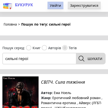
БУКУРУК
Увійти
Зареєструватися
Головна
>
Пошук по тегу: сильні герої
Пошук серед:
Книг
Авторів
Тегів
ШУКАТИ
СВІТЧ. Сила тяжіння
Автор:
Ема Ноель
Жанр:
Еротичний любовний роман
,
Романтична еротика
,
Айверс (ЛГБТ-
проза)
,
ЧЖЧ/багатомужжя