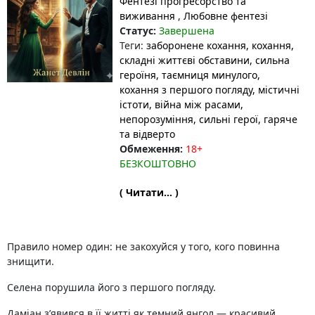
Фентезі прогресорство та
виживання
,
Любовне фентезі
Статус:
Завершена
Теги:
заборонене кохання
, кохання,
складні життєві обставини, сильна
героїня, таємниця минулого
,
кохання з першого погляду
, містичні
істоти
, війна між расами
,
непорозуміння
, сильні герої
, гаряче
та відверто
Обмеження:
18+
БЕЗКОШТОВНО
( Читати... )
Правило номер один: не закохуйся у того, кого повинна
знищити.
Селена порушила його з першого погляду.
Даміан з’явився в її житті як темний янгол — красивий,