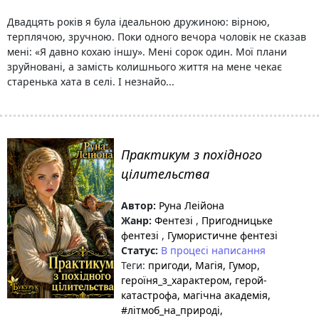
Двадцять років я була ідеальною дружиною: вірною,
терплячою, зручною. Поки одного вечора чоловік не сказав
мені: «Я давно кохаю іншу». Мені сорок один. Мої плани
зруйновані, а замість колишнього життя на мене чекає
старенька хата в селі. І незнайо...
Практикум з похідного
цілительства
Автор:
Руна Леійона
Жанр:
Фентезі
,
Пригодницьке
фентезі
,
Гумористичне фентезі
Статус:
В процесі написання
Теги:
пригоди
, Магія
, Гумор
,
героїня_з_характером
, герой-
катастрофа
, магічна академія
,
#літмоб_на_природі
,