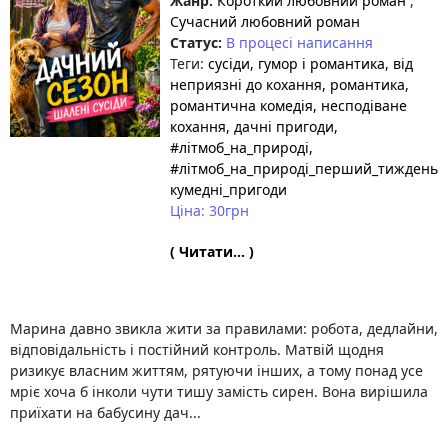
Жанр:
Короткий любовний роман
,
Сучасний любовний роман
Статус:
В процесі написання
Теги:
сусіди
, гумор і романтика
, від
неприязні до кохання
, романтика
,
романтична комедія
, несподіване
кохання
, дачні пригоди
,
#літмоб_на_природі
,
#літмоб_на_природі_перший_тиждень
,
кумедні_пригоди
Ціна: 30грн
( Читати... )
Марина давно звикла жити за правилами: робота, дедлайни,
відповідальність і постійний контроль. Матвій щодня
ризикує власним життям, рятуючи інших, а тому понад усе
мріє хоча б інколи чути тишу замість сирен. Вона вирішила
приїхати на бабусину дач...