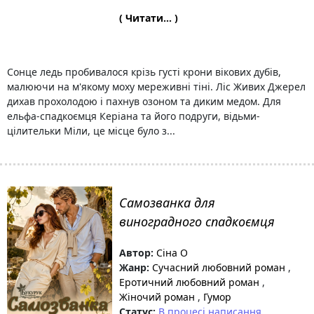
( Читати... )
Сонце ледь пробивалося крізь густі крони вікових дубів,
малюючи на м'якому моху мереживні тіні. Ліс Живих Джерел
дихав прохолодою і пахнув озоном та диким медом. Для
ельфа-спадкоємця Керіана та його подруги, відьми-
цілительки Міли, це місце було з...
Самозванка для
виноградного спадкоємця
Автор:
Сіна О
Жанр:
Сучасний любовний роман
,
Еротичний любовний роман
,
Жіночий роман
,
Гумор
Статус:
В процесі написання