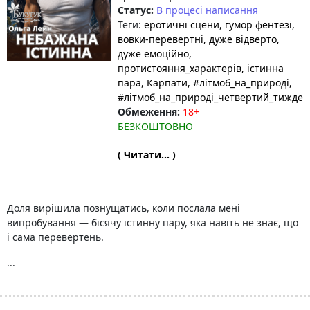
Статус:
В процесі написання
Теги:
еротичні сцени
, гумор фентезі
,
вовки-перевертні
, дуже відверто
,
дуже емоційно
,
протистояння_характерів
, істинна
пара
, Карпати
, #літмоб_на_природі
,
#літмоб_на_природі_четвертий_тижден
Обмеження:
18+
БЕЗКОШТОВНО
( Читати... )
Доля вирішила познущатись, коли послала мені
випробування — бісячу істинну пару, яка навіть не знає, що
і сама перевертень.
...