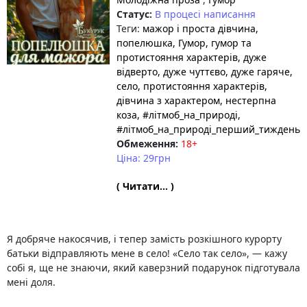
Статус:
В процесі написання
Теги:
мажор і проста дівчина
,
попелюшка
, Гумор
, гумор та
протистояння характерів
, дуже
відверто
, дуже чуттєво
, дуже гаряче
,
село
, протистояння характерів
,
дівчина з характером
, нестерпна
коза
, #літмоб_на_природі
,
#літмоб_на_природі_перший_тиждень
Обмеження:
18+
Ціна: 29грн
( Читати... )
Я добряче накосячив, і тепер замість розкішного курорту
батьки відправляють мене в село! «Село так село», — кажу
собі я, ще не знаючи, який каверзний подарунок підготувала
мені доля.