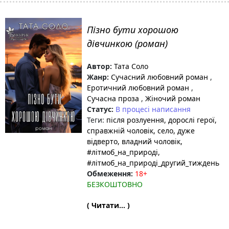
Пізно бути хорошою
дівчинкою (роман)
Автор:
Тата Соло
Жанр:
Сучасний любовний роман
,
Еротичний любовний роман
,
Сучасна проза
,
Жіночий роман
Статус:
В процесі написання
Теги:
після розлуення
, дорослі герої
,
справжній чоловік
, село
, дуже
відверто
, владний чоловік
,
#літмоб_на_природі
,
#літмоб_на_природі_другий_тиждень
Обмеження:
18+
БЕЗКОШТОВНО
( Читати... )