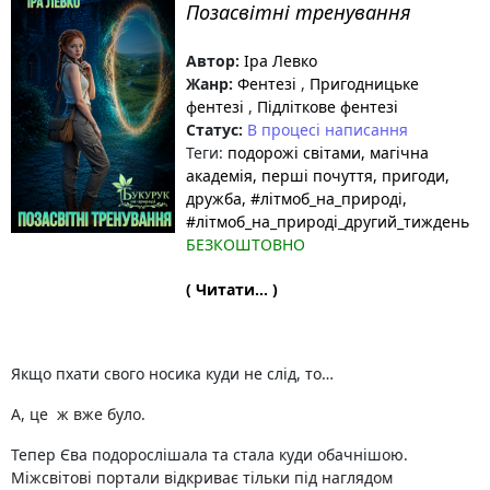
Позасвітні тренування
Автор:
Іра Левко
Жанр:
Фентезі
,
Пригодницьке
фентезі
,
Підліткове фентезі
Статус:
В процесі написання
Теги:
подорожі світами
, магічна
академія
, перші почуття
, пригоди
,
дружба
, #літмоб_на_природі
,
#літмоб_на_природі_другий_тиждень
БЕЗКОШТОВНО
( Читати... )
Якщо пхати свого носика куди не слід, то…
А, це ж вже було.
Тепер Єва подорослішала та стала куди обачнішою.
Міжсвітові портали відкриває тільки під наглядом