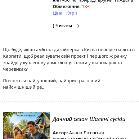
Обмеження:
18+
Ціна: 19грн
( Читати... )
Що буде, якщо амбітна дизайнерка з Києва переїде на літо в
Карпати, щоб реалізувати свій проєкт і першого ж ранку
знайде у купленому домі хлопця тільки у шароварах та
черевиках?
Почнеться найгучніший, найпристрасніший і
найсмішніший ре...
Дачний сезон Шалені сусіди
Автор:
Алана Лісовська