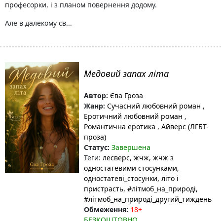
професорки, і з планом повернення додому.
Але в далекому св...
Медовий запах літа
Автор:
Єва Гроза
Жанр:
Сучасний любовний роман
,
Еротичний любовний роман
,
Романтична еротика
,
Айверс (ЛГБТ-
проза)
Статус:
Завершена
Теги:
лесверс
, жчж
, жчж з
одностатевими стосунками
,
одностатеві_стосунки
, літо і
пристрасть
, #літмоб_на_природі
,
#літмоб_на_природі_другий_тиждень
Обмеження:
18+
БЕЗКОШТОВНО