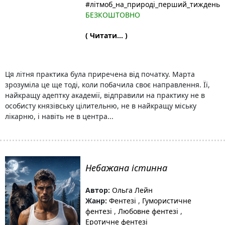
#літмоб_на_природі_перший_тиждень
БЕЗКОШТОВНО
( Читати... )
Ця літня практика була приречена від початку. Марта
зрозуміла це ще тоді, коли побачила своє направлення. Її,
найкращу адептку академії, відправили на практику не в
особисту князівську цілительню, не в найкращу міську
лікарню, і навіть не в центра...
Небажана істинна
Автор:
Ольга Лейн
Жанр:
Фентезі
,
Гумористичне
фентезі
,
Любовне фентезі
,
Еротичне фентезі