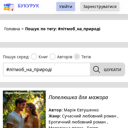
БУКУРУК
Увійти
Зареєструватися
Головна
>
Пошук по тегу: #літмоб_на_природі
Пошук серед:
Книг
Авторів
Тегів
ШУКАТИ
Попелюшка для мажора
Автор:
Марія Євтушенко
Жанр:
Сучасний любовний роман
,
Еротичний любовний роман
,
Молодіжна проза
,
Гумор