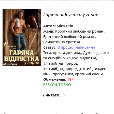
Гаряча відпустка у горах
Автор:
Міка Стів
Жанр:
Короткий любовний роман
,
Еротичний любовний роман
,
Романтична еротика
Статус:
В процесі написання
Теги:
проста дівчина,
, Дуже відверто
та емоційно
, конюх
, відпустка
,
#літмоб_на_природі
,
#літмоб_на_природі_п'ятий_тиждень
,
кінні прогулянки
, еротичні сцени
Обмеження:
18+
БЕЗКОШТОВНО
( Читати... )