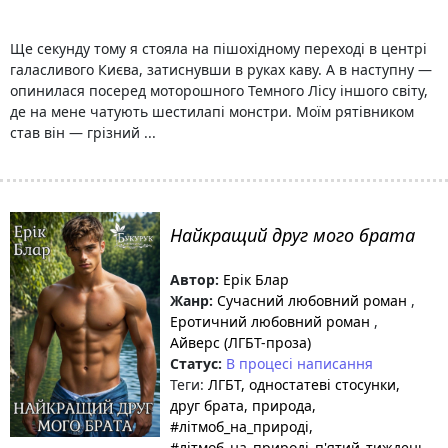
Ще секунду тому я стояла на пішохідному переході в центрі
галасливого Києва, затиснувши в руках каву. А в наступну —
опинилася посеред моторошного Темного Лісу іншого світу,
де на мене чатують шестилапі монстри. Моїм рятівником
став він — грізний ...
Найкращий друг мого брата
Автор:
Ерік Блар
Жанр:
Сучасний любовний роман
,
Еротичний любовний роман
,
Айверс (ЛГБТ-проза)
Статус:
В процесі написання
Теги:
ЛГБТ
, одностатеві стосунки
,
друг брата
, природа
,
#літмоб_на_природі
,
#літмоб_на_природі_п'ятий_тиждень