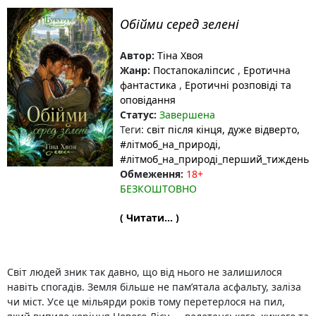
Обійми серед зелені
Автор:
Тіна Хвоя
Жанр:
Постапокаліпсис
,
Еротична
фантастика
,
Еротичні розповіді та
оповідання
Статус:
Завершена
Теги:
світ після кінця
, дуже відверто
,
#літмоб_на_природі
,
#літмоб_на_природі_перший_тиждень
Обмеження:
18+
БЕЗКОШТОВНО
( Читати... )
Світ людей зник так давно, що від нього не залишилося
навіть спогадів. Земля більше не пам’ятала асфальту, заліза
чи міст. Усе це мільярди років тому перетерлося на пил,