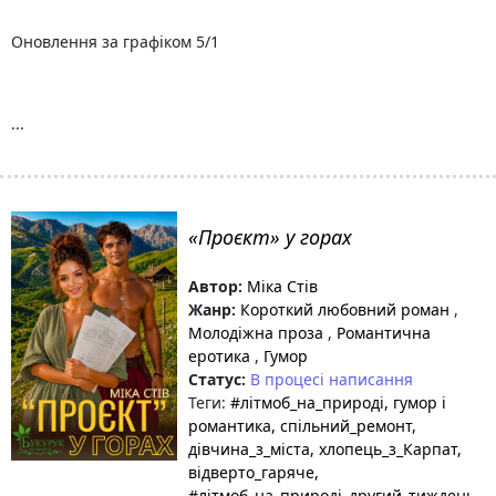
Оновлення за графіком 5/1
...
«Проєкт» у горах
Автор:
Міка Стів
Жанр:
Короткий любовний роман
,
Молодіжна проза
,
Романтична
еротика
,
Гумор
Статус:
В процесі написання
Теги:
#літмоб_на_природі
, гумор і
романтика
, спільний_ремонт
,
дівчина_з_міста
, хлопець_з_Карпат
,
відверто_гаряче
,
#літмоб_на_природі_другий_тиждень