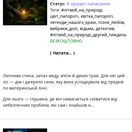
Статус:
В процесі написання
Теги:
#літмоб_на_природі
,
цвіт_папороті
, квітка_папороті
,
легенди_нашого_краю
, пізня_любов
,
вибрики_долі
, відьма
, детектив
,
#літмоб_на_природі_другий_тиждень
БЕЗКОШТОВНО
( Читати... )
Липнева спека, запах меду, м’яти й диких трав. Для неї цей
ліс — дім і джерело сили, яку вона успадкувала від предків
по материнській лінії.
Для нього — глушина, де він намагається сховатися від
небезпечних проблем, які сам і знайшов н...