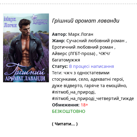
Грішний аромат лаванди
Автор:
Марк Логан
Жанр:
Сучасний любовний роман
,
Еротичний любовний роман
,
Айверс (ЛГБТ-проза)
,
ЧЖЧ/
багатомужжя
Статус:
В процесі написання
Теги:
чжч з одностатевими
стосунками
, село
, адекватні герої
,
дуже відверто, гаряче та емоційно
,
#літмоб_на_природі
,
#літмоб_на_природі_четвертий_тижден
Обмеження:
18+
БЕЗКОШТОВНО
( Читати... )