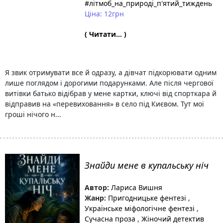
#літмоб_на_природі_п'ятий_тиждень
Ціна: 12грн
( Читати... )
Я звик отримувати все й одразу, а дівчат підкорювати одним
лише поглядом і дорогими подарунками. Але після чергової
витівки батько відібрав у мене картки, ключі від спорткара й
відправив на «перевиховання» в село під Києвом. Тут мої
гроші нічого н...
Знайди мене в купальську ніч
Автор:
Лариса Вишня
Жанр:
Пригодницьке фентезі
,
Українське міфологічне фентезі
,
Сучасна проза
,
Жіночий детектив