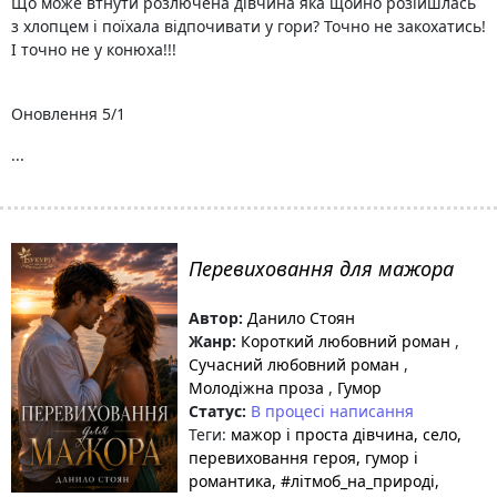
Що може втнути розлючена дівчина яка щойно розійшлась
з хлопцем і поїхала відпочивати у гори? Точно не закохатись!
І точно не у конюха!!!
Оновлення 5/1
...
Перевиховання для мажора
Автор:
Данило Стоян
Жанр:
Короткий любовний роман
,
Сучасний любовний роман
,
Молодіжна проза
,
Гумор
Статус:
В процесі написання
Теги:
мажор і проста дівчина
, село
,
перевиховання героя
, гумор і
романтика
, #літмоб_на_природі
,