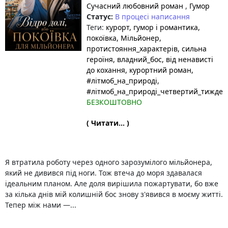
Сучасний любовний роман
,
Гумор
Статус:
В процесі написання
Теги:
курорт
, гумор і романтика
,
покоївка
, Мільйонер
,
протистояння_характерів
, сильна
героїня
, владний_бос
, від ненависті
до кохання
, курортний роман
,
#літмоб_на_природі
,
#літмоб_на_природі_четвертий_тижден
БЕЗКОШТОВНО
( Читати... )
Я втратила роботу через одного зарозумілого мільйонера,
який не дивився під ноги. Тож втеча до моря здавалася
ідеальним планом. Але доля вирішила пожартувати, бо вже
за кілька днів мій колишній бос знову з'явився в моєму житті.
Тепер між нами —...