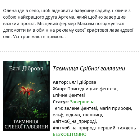
Олена їде в село, щоб відновити бабусину садибу, і кличе з
собою найкращого друга Артема, який щойно завершив
важкий проєкт. Місцевий фермер Максим погоджується
допомогти їм в обмін на рекламу своєї крафтової лавандової
олії. Усі троє мають прихов...
Таємниця Срібної галявини
Автор:
Еллі Діброва
Жанр:
Пригодницьке фентезі
,
Епічне фентезі
Статус:
Завершена
Теги:
зелене фентезі
, магія природи
,
ельф
, відьма
, таємниці
,
#літмоб_на_природі
,
#літмоб_на_природі_перший_тиждень
БЕЗКОШТОВНО