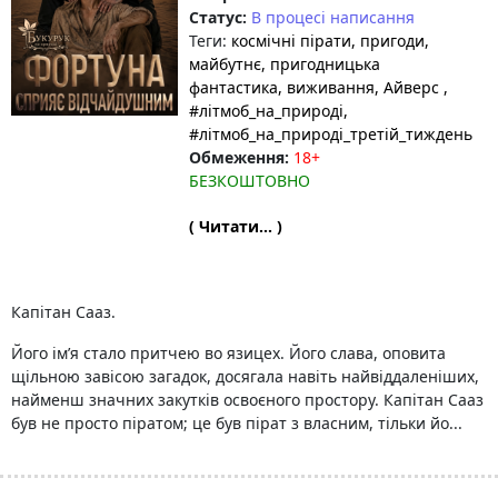
Статус:
В процесі написання
Теги:
космічні пірати
, пригоди
,
майбутнє
, пригодницька
фантастика
, виживання
, Айверс
,
#літмоб_на_природі
,
#літмоб_на_природі_третій_тиждень
Обмеження:
18+
БЕЗКОШТОВНО
( Читати... )
Капітан Сааз.
Його ім’я стало притчею во язицех. Його слава, оповита
щільною завісою загадок, досягала навіть найвіддаленіших,
найменш значних закутків освоєного простору. Капітан Сааз
був не просто піратом; це був пірат з власним, тільки йо...