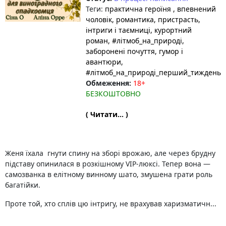
Теги:
практична героїня
, впевнений
чоловік
, романтика
, пристрасть
,
інтриги і таємниці
, курортний
роман
, #літмоб_на_природі
,
заборонені почуття
, гумор і
авантюри
,
#літмоб_на_природі_перший_тиждень
Обмеження:
18+
БЕЗКОШТОВНО
( Читати... )
Женя їхала гнути спину на зборі врожаю, але через брудну
підставу опинилася в розкішному VIP-люксі. Тепер вона —
самозванка в елітному винному шато, змушена грати роль
багатійки.
Проте той, хто сплів цю інтригу, не врахував харизматичн...