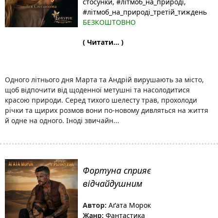
стосунки
, #літмоб_на_природі
,
#літмоб_на_природі_третій_тиждень
БЕЗКОШТОВНО
( Читати... )
Одного літнього дня Марта та Андрій вирушають за місто,
щоб відпочити від щоденної метушні та насолодитися
красою природи. Серед тихого шелесту трав, прохолоди
річки та щирих розмов вони по-новому дивляться на життя
й одне на одного. Іноді звичайн...
Фортуна сприяє
відчайдушним
Автор:
Аґата Морок
Жанр:
Фантастика