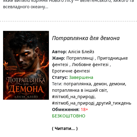
який випило коріння Нового Лісу — велетенського, хижого та
всевладного океану...
Потраплянка для демона
Автор:
Алісія Блейз
Жанр:
Потряплянці
,
Пригодницьке
фентезі
,
Любовне фентезі
,
Еротичне фентезі
Статус:
Завершена
Теги:
потраплянка
, демон
, демони
,
потраплянка в інший світ
,
#літмоб_на_природі
,
#літмоб_на_природі_другий_тиждень
Обмеження:
18+
БЕЗКОШТОВНО
( Читати... )