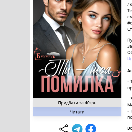
л
Те
е
#
Ст
Пу
За
О
Ці
Ан
– 
пр
– 
Придбати за 40грн
Ма
– 
Читати
по
Во