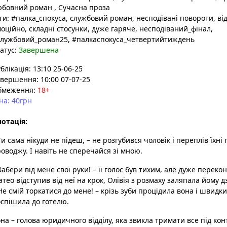
юбовний роман
,
Сучасна проза
ги:
#палка_спокуса
, службовий роман
, несподівані повороти
, ві
моційно
, складні стосунки
, дуже гаряче
, несподіваний_фінал
,
службовий_роман25
, #палкаспокуса_четвертийтиждень
атус:
Завершена
блікація: 13:10 25-06-25
вершення: 10:00 07-07-25
бмеження:
18+
на: 40грн
отація:
Ти сама нікуди не підеш, – не розгубився чоловік і переплів їхні 
оводжу. І навіть не сперечайся зі мною.
Забери від мене свої руки! – її голос був тихим, але дуже переко
тео відступив від неї на крок, Олівія з розмаху заляпала йому д
Не смій торкатися до мене! – крізь зуби процідила вона і швидк
спішила до готелю.
на – голова юридичного відділу, яка звикла тримати все під кон