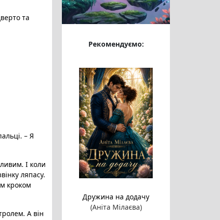
дверто та
Рекомендуємо:
пальці. – Я
нливим. І коли
звінку ляпасу.
им кроком
Дружина на додачу
(Аніта Мілаєва)
тролем. А він