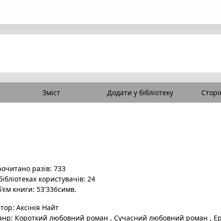
Зміст
Додати у бібліотеку
Сторі
очитано разів: 733
бібліотеках користувачів: 24
'єм книги: 53'336симв.
втор:
Аксінія Найт
анр:
Короткий любовний роман
,
Сучасний любовний роман
,
Ер