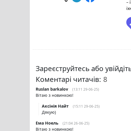
– 
їх
Зареєструйтесь або увійді
Коментарі читачів:
Ruslan barkalov
(13:11 29-06-25)
Вітаю з новинкою!
Аксінія Найт
(15:11 29-06-25)
Дякую)
Ема Ноель
(21:04 26-06-25)
Вітаю з новинкою!