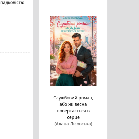
ипадковістю
Службовий роман,
або Як весна
повертається в
серце
(Алана Лісовська)