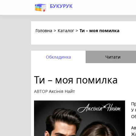
БУКУРУК
Головна
>
Каталог
>
Ти – моя помилка
Обкладинка
Читати
Ти – моя помилка
АВТОР
Аксінія Найт
Пр
У 
Об
А
Ж