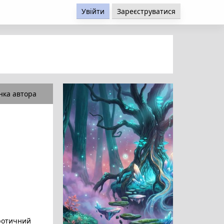
Увійти
Зареєструватися
нка автора
отичний