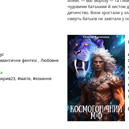
Флейс — маг морозу — та Глей
чудовими батьками й хистом до
дитинство. Вони зростали у зл
смерть батьків не завітала у їхн
ус
мантичне фентезі
,
Любовне
на
окрив23
, #магія
, #кохання