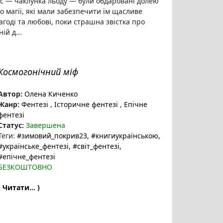
с — чаклунка льоду — були обдаровані долею
 магії, які мали забезпечити їм щасливе
агоді та любові, поки страшна звістка про
ій д...
Космогонічний міф
Автор:
Олена Киченко
Жанр:
Фентезі
,
Історичне фентезі
,
Епічне
фентезі
Статус:
Завершена
Теги:
#зимовий_покрив23
, #книгиукраїнською
,
#українське_фентезі
, #світ_фентезі
,
#епічне_фентезі
БЕЗКОШТОВНО
( Читати... )