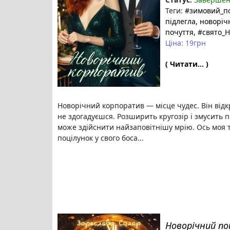
Теги:
#зимовий_п
підлегла
, новоріч
почуття
, #свято_
Ціна: 19грн
( Читати... )
Новорічний корпоратив — місце чудес. Він відкр
не здогадуєшся. Розширить кругозір і змусить 
може здійснити найзаповітнішу мрію. Ось моя 
поцілунок у свого боса...
Новорічний по