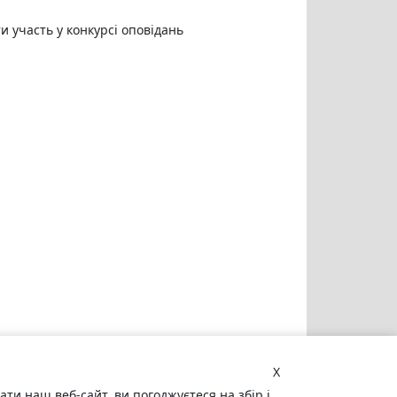
и участь у конкурсі оповідань
X
и наш веб-сайт, ви погоджуєтеся на збір і