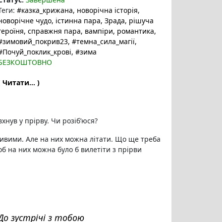
Теги:
#казка_крижана
, новорічна історія
,
новорічне чудо
, істинна пара
, Зрада
, рішуча
героїня
, справжня пара
, вампіри
, романтика
,
#зимовий_покрив23
, #темна_сила_магії
,
#Почуй_поклик_крові
, #зима
БЕЗКОШТОВНО
( Читати... )
хнув у прірву. Чи розіб’юся?
сивими. Але на них можна літати. Що ще треба
об на них можна було б вилетіти з прірви
До зустрічі з тобою