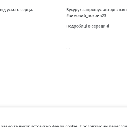
від усього серця.
Букурук запрошує авторів взят
#зимовий_покрив23
Подробиці в середині
...
раємо та використовуємо файли cookie. Продовжуючи переглядат