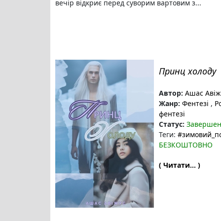
вечір відкриє перед суворим вартовим з...
Принц холоду
Автор:
Ашас Авіж
Жанр:
Фентезі
,
Ро
фентезі
Статус:
Заверше
Теги:
#зимовий_п
БЕЗКОШТОВНО
( Читати... )