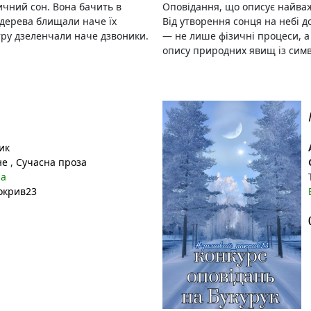
ичний сон. Вона бачить в
Оповідання, що описує найваж
 дерева блищали наче їх
Від утворення сонця на небі д
ітру дзеленчали наче дзвоники.
— не лише фізичні процеси, а
опису природних явищ із симв
ик
не
,
Сучасна проза
на
окрив23