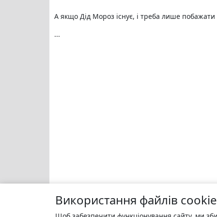
А якщо Дід Мороз існує, і треба лише побажати 
...
Використання файлів cookie
Щоб забезпечити функціонування сайту, ми зби