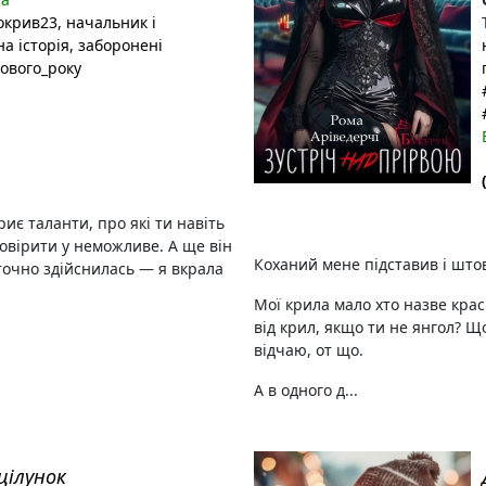
окрив23
, начальник і
на історія
, заборонені
Нового_року
иє таланти, про які ти навіть
повірити у неможливе. А ще він
Коханий мене підставив і штов
точно здійснилась — я вкрала
Мої крила мало хто назве кра
від крил, якщо ти не янгол? Щ
відчаю, от що.
А в одного д...
цілунок