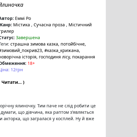
Ялиночка
Автор:
Еммі Ро
Жанр:
Містика
,
Сучасна проза
,
Містичний
трилер
Статус:
Завершена
Теги:
страшна зимова казка
, потойбічне
,
#зимовий_покрив23
, #казка_крижана
,
новорічна історія
, господиня лісу
, покарання
Обмеження:
18+
Ціна: 12грн
( Читати... )
ворічну ялиночку. Тим паче не слід робити це
думати, що дівчина, яка раптом з’являється
чи акторка, що загралася у косплей. Ну й вже