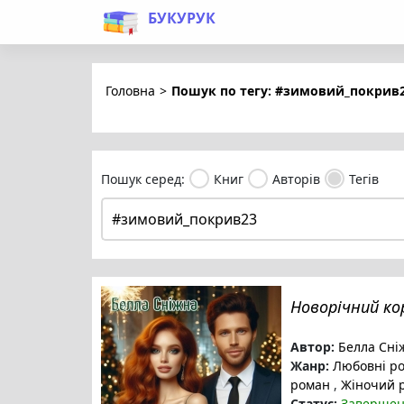
БУКУРУК
Головна
>
Пошук по тегу: #зимовий_покрив
Пошук серед:
Книг
Авторів
Тегів
Новорічний к
Автор:
Белла Сні
Жанр:
Любовні р
роман
,
Жіночий 
Статус:
Заверше