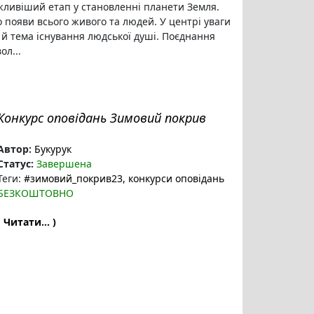
ливіший етап у становленні планети Земля.
о появи всього живого та людей. У центрі уваги
 й тема існування людської душі. Поєднання
ол...
Конкурс оповідань Зимовий покрив
Автор:
Букурук
Статус:
Завершена
Теги:
#зимовий_покрив23
, конкурси оповідань
БЕЗКОШТОВНО
( Читати... )