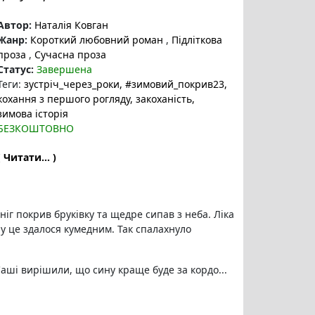
Автор:
Наталія Ковган
Жанр:
Короткий любовний роман
,
Підліткова
проза
,
Сучасна проза
Статус:
Завершена
Теги:
зустріч_через_роки
, #зимовий_покрив23
,
кохання з першого рогляду
, закоханість
,
зимова історія
БЕЗКОШТОВНО
( Читати... )
ніг покрив бруківку та щедре сипав з неба. Ліка
у це здалося кумедним. Так спалахнуло
Саші вирішили, що сину краще буде за кордо...