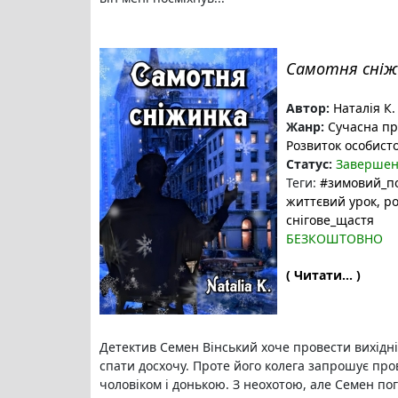
Самотня сніж
Автор:
Наталія К.
Жанр:
Сучасна п
Розвиток особисто
Статус:
Заверше
Теги:
#зимовий_п
життєвий урок
, р
снігове_щастя
БЕЗКОШТОВНО
( Читати... )
Детектив Семен Вінський хоче провести вихідні 
спати досхочу. Проте його колега запрошує про
чоловіком і донькою. З неохотою, але Семен по