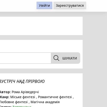
Увійти
Зареєструватися
ШУКАТИ
ЗУСТРІЧ НАД ПРІРВОЮ
Автор:
Рома Аріведерчі
Жанр:
Міське фентезі
,
Романтичне фентезі
,
Любовне фентезі
,
Магічна академія
Статус:
Завершена