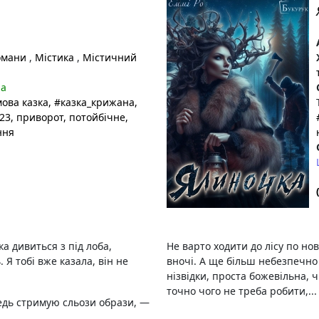
омани
,
Містика
,
Містичний
на
ова казка
, #казка_крижана
,
23
, приворот
, потойбічне
,
ння
 дивиться з під лоба,
Не варто ходити до лісу по но
Я тобі вже казала, він не
вночі. А ще більш небезпечно 
нізвідки, проста божевільна, 
точно чого не треба робити,...
ледь стримую сльози образи, —