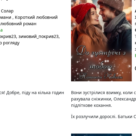
 Солар
омани
,
Короткий любовний
 любовний роман
на
окрив23
, зимовий_покрив23
,
о рогляду
я! Добре, піду на кілька годин
Вони зустрілися взимку, коли с
рахувала сніжинки, Олександр
підліткове кохання.
Їх розлучили дорослі. Батьки 