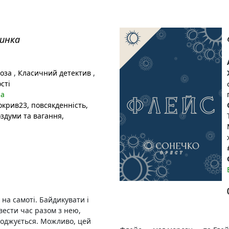
инка
роза
,
Класичний детектив
,
сті
на
окрив23
, повсякденнiсть
,
оздуми та вагання
,
на самоті. Байдикувати і
вести час разом з нею,
годжується. Можливо, цей