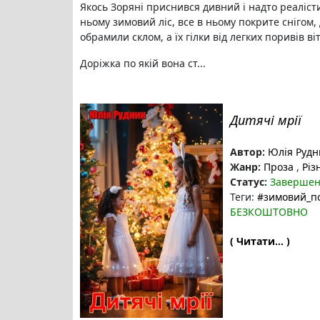
Якось Зоряні приснився дивний і надто реаліст
ньому зимовий ліс, все в ньому покрите снігом,
обрамили склом, а їх гілки від легких поривів в
Доріжка по якій вона ст...
Дитячі мрії
Автор:
Юлія Рудн
Жанр:
Проза
,
Різ
Статус:
Заверше
Теги:
#зимовий_п
БЕЗКОШТОВНО
( Читати... )