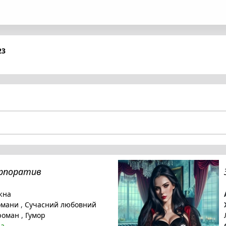
23
орпоратив
жна
омани
,
Сучасний любовний
роман
,
Гумор
на