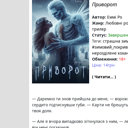
Приворот
Автор:
Еммі Ро
Жанр:
Любовні р
трилер
Статус:
Заверше
Теги:
страшна зим
#зимовий_покрив
нерозділене коха
Обмеження:
18+
Ціна: 14грн
( Читати... )
— Даремно ти знов прийшла до мене, — ворожка
сердито підтиснувши губи. — Карти не брешуть. 
твоя доля.
— Але я вчора випадково зіткнулася з ним, — 
він мені посміхнув...