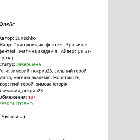
Флейс
Автор:
Sunechko
Жанр:
Пригодницьке фентезі
,
Еротичне
фентезі
,
Магічна академія
,
Айверс (ЛГБТ-
проза)
Статус:
Завершена
Теги:
зимовий_покрив23
, сильний герой
,
Магія
, магічна академія
, Жорстокість
,
жорсткий герой
, зимова історія
,
#зимовий_покрив23
Обмеження:
18+
БЕЗКОШТОВНО
( Читати... )