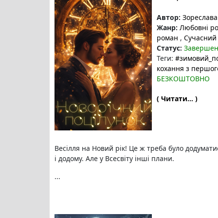
Автор:
Зореслава
Жанр:
Любовні р
роман
,
Сучасний
Статус:
Заверше
Теги:
#зимовий_п
кохання з першог
БЕЗКОШТОВНО
( Читати... )
Весілля на Новий рік! Це ж треба було додуматис
і додому. Але у Всесвіту інші плани.
...