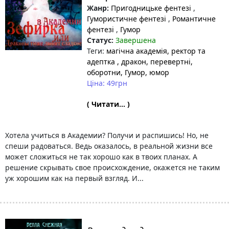
Жанр:
Пригодницьке фентезі
,
Гумористичне фентезі
,
Романтичне
фентезі
,
Гумор
Статус:
Завершена
Теги:
магічна академія
, ректор та
адептка
, дракон
, перевертні
,
оборотни
, Гумор
, юмор
Ціна: 49грн
( Читати... )
Хотела учиться в Академии? Получи и распишись! Но, не
спеши радоваться. Ведь оказалось, в реальной жизни все
может сложиться не так хорошо как в твоих планах. А
решение скрывать свое происхождение, окажется не таким
уж хорошим как на первый взгляд. И...