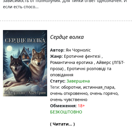
зависимость от полнолуния. Для Тинки ответ однозначен. И
если есть спосо...
Сердце волка
Автор:
Ян Чорноліс
Жанр:
Еротичне фентезі
,
Романтична еротика
,
Айверс (ЛГБТ-
проза)
,
Еротичні розповіді та
оповідання
Статус:
Завершена
Теги:
оборотни
, истинная_пара
,
очень откровенно
, очень горячо
,
очень чувственно
Обмеження:
18+
БЕЗКОШТОВНО
( Читати... )