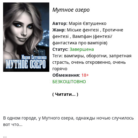
Мутное озеро
Автор:
Марія Євтушенко
Жанр:
Міське фентезі
,
Еротичне
фентезі
,
Вампфан (фентезі/
фантастика про вампірів)
Статус:
Завершена
Теги:
вампиры
, оборотни
, запретная
страсть
, очень откровенно
, очень
горячо
Обмеження:
18+
БЕЗКОШТОВНО
( Читати... )
В одном городе, у Мутного озера, однажды ночью случилось
вот что...
...