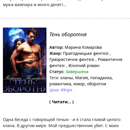
мужа-вампира и много денег!...
Тень оборотня
Автор:
Марина Комарова
Жанр:
Пригодницьке фентезі
,
Гумористичне фентезі
,
Романтичне
фентезі
,
Жіночий роман
Статус:
Завершена
Теги:
кланы
, Магия
, попаданка
,
романтика
, юмор
, оборотни
Ціна: 49грн
( Читати... )
Одна беседа с говорящей тенью - и я стала главой целого
клана. В другом мире. Мой предшественник убит. С моих