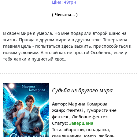
Ціна: 49грн
( Читати... )
В своем мире я умерла. Но мне подарили второй шанс на
жизнь. Правда в другом мире и в другом теле. Теперь моя
главная цель - попытаться здесь выжить, приспособиться к
новым условиям. А это ой как не просто! Особенно, если у
тебя лапки и пушистый хвос...
Судьба из другого мира
Автор:
Марина Комарова
Жанр:
Фентезі
,
Гумористичне
фентезі
,
Любовне фентезі
Статус:
Завершена
Теги:
оборотни
, попаданка
,
скандинавика
, юмор
, любовь
,