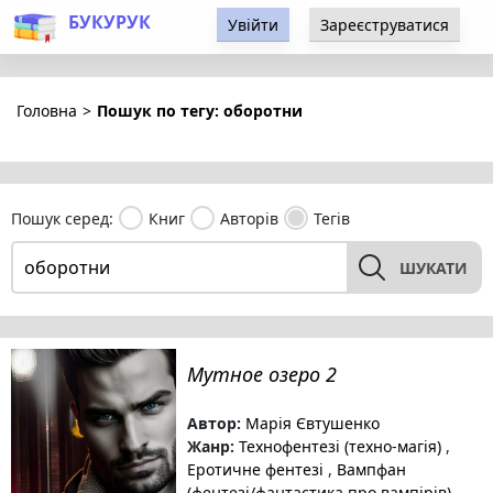
БУКУРУК
Увійти
Зареєструватися
Головна
>
Пошук по тегу: оборотни
Пошук серед:
Книг
Авторів
Тегів
ШУКАТИ
Мутное озеро 2
Автор:
Марія Євтушенко
Жанр:
Технофентезі (техно-магія)
,
Еротичне фентезі
,
Вампфан
(фентезі/фантастика про вампірів)