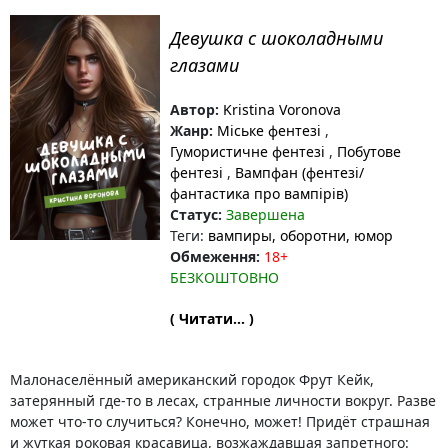
Девушка с шоколадными
глазами
Автор:
Kristina Voronova
Жанр:
Міське фентезі
,
Гумористичне фентезі
,
Побутове
фентезі
,
Вампфан (фентезі/
фантастика про вампірів)
Статус:
Завершена
Теги:
вампиры
, оборотни
, юмор
Обмеження:
18+
БЕЗКОШТОВНО
( Читати... )
Малонаселённый американский городок Фрут Кейк,
затерянный где-то в лесах, странные личности вокруг. Разве
может что-то случиться? Конечно, может! Придёт страшная
и жуткая роковая красавица, возжаждавшая запретного: