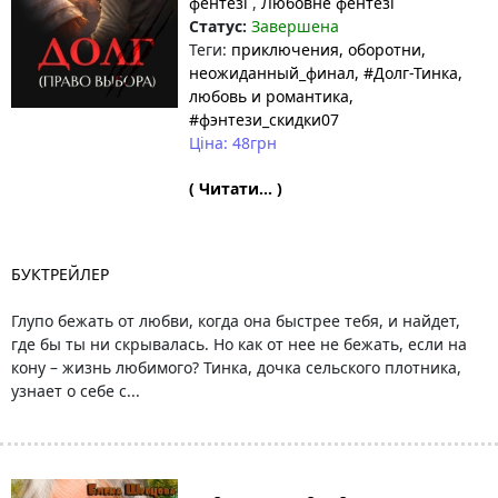
фентезі
,
Любовне фентезі
Статус:
Завершена
Теги:
приключения
, оборотни
,
неожиданный_финал
, #Долг-Тинка
,
любовь и романтика
,
#фэнтези_скидки07
Ціна: 48грн
( Читати... )
БУКТРЕЙЛЕР
Глупо бежать от любви, когда она быстрее тебя, и найдет,
где бы ты ни скрывалась. Но как от нее не бежать, если на
кону – жизнь любимого? Тинка, дочка сельского плотника,
узнает о себе с...