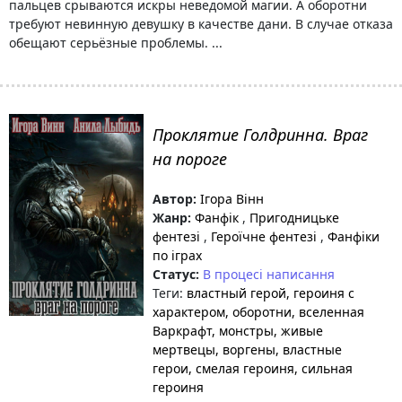
пальцев срываются искры неведомой магии. А оборотни
требуют невинную девушку в качестве дани. В случае отказа
обещают серьёзные проблемы. ...
Проклятие Голдринна. Враг
на пороге
Автор:
Ігора Вінн
Жанр:
Фанфік
,
Пригодницьке
фентезі
,
Героїчне фентезі
,
Фанфіки
по іграх
Статус:
В процесі написання
Теги:
властный герой
, героиня с
характером
, оборотни
, вселенная
Варкрафт
, монстры
, живые
мертвецы
, воргены
, властные
герои
, смелая героиня
, сильная
героиня