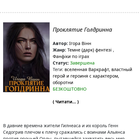
Проклятие Голдринна
Автор:
Ігора Вінн
Жанр:
Темне (дарк) фентезі
,
Фанфіки по іграх
Статус:
Завершена
Теги:
вселенная Варкрафт
, властный
герой и героиня с характером
,
оборотни
БЕЗКОШТОВНО
( Читати... )
В давние времена жители Гилнеаса и их король Генн
Седогрив плечом к плечу сражались с воинами Альянса
против орочьей Орды, пытавшейся захватить весь мир.