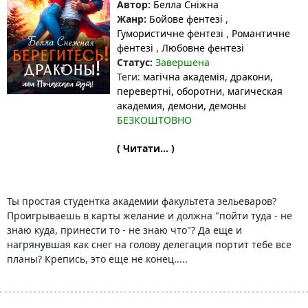
Автор:
Белла Сніжна
Жанр:
Бойове фентезі
,
Гумористичне фентезі
,
Романтичне
фентезі
,
Любовне фентезі
Статус:
Завершена
Теги:
магічна академія
, дракони
,
перевертні
, оборотни
, магическая
академия
, демони
, демоны
БЕЗКОШТОВНО
( Читати... )
Ты простая студентка академии факультета зельеваров?
Проигрываешь в карты желание и должна "пойти туда - не
знаю куда, принести то - не знаю что"? Да еще и
нагрянувшая как снег на голову делегация портит тебе все
планы? Крепись, это еще не конец.....