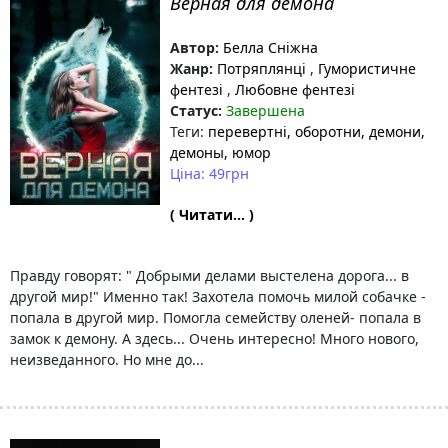
Верная для демона
Автор:
Белла Сніжна
Жанр:
Потряплянці
,
Гумористичне
фентезі
,
Любовне фентезі
Статус:
Завершена
Теги:
перевертні
, оборотни
, демони
,
демоны
, юмор
Ціна: 49грн
( Читати... )
Правду говорят: " Добрыми делами выстелена дорога... в
другой мир!" Именно так! Захотела помочь милой собачке -
попала в другой мир. Помогла семейству оленей- попала в
замок к демону. А здесь... Очень интересно! Много нового,
неизведанного. Но мне до...