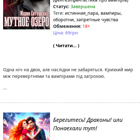
Статус:
Завершена
Теги:
истинная_пара
, вампиры
,
оборотни
, запретные чувства
Обмеження:
18+
Ціна: 69грн
( Читати... )
Одна ніч на двох, але наслідки не забаряться. Крихкий мир
між перевертнями та вампірами під загрозою.
...
Берегитесь! Драконы! или
Понаехали тут!