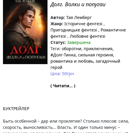
Долг. Волки и попугаи
Автор:
Тая Лемберг
Жанр:
Історичне фентезі
,
Пригодницьке фентезі
,
Романтичне
фентезі
,
Любовне фентезі
Статус:
Завершена
Теги:
оборотни
, приключения
,
#Долг-Тинка
, сильная героиня
,
романтика и любовь
, загадочный
герой
Ціна: 50грн
( Читати... )
БУКТРЕЙЛЕР
Быть особенной – дар или проклятие? Столько плюсов: сила,
скорость, выносливость... Власть. И один только минус –