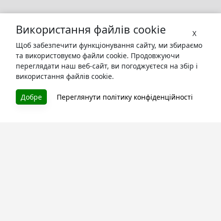
Використання файлів cookie
X
Щоб забезпечити функціонування сайту, ми збираємо
та використовуємо файли cookie. Продовжуючи
переглядати наш веб-сайт, ви погоджуєтеся на збір і
використання файлів cookie.
Добре
Переглянути політику конфіденційності
БУКУРУК
Літературна платформа і бібліотека книг, які можна
безкоштовно читати онлайн. Тут Ви зможете читати
книги в процесі їх створення та першими після
завершення. Спілкуйтесь з авторами. Також зручно
читати книги з телефона.