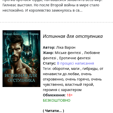
Гилнеас выстоял. Но после Второй войны в мире стало
неспокойно. И королевство замкнулось в св...
Истинная для отступника
Автор:
Ліка Варон
Жанр:
Міське фентезі
,
Любовне
фентезі
,
Еротичне фентезі
Статус:
В процесі написання
Теги:
оборотни
, маги
, гибриды
, от
ненависти до любви
, очень
откровенно
, очень горячо
, очень
чувственно
, властный герой
,
героиня с характером
Обмеження:
18+
БЕЗКОШТОВНО
( Читати... )