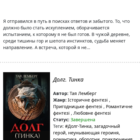
Я отправился в путь в поисках ответов и забытого. То, что
должно было стать искуплением, оборачивается
испытанием, к которому я не был готов. В чужой деревне,
среди тишины гор и шепота инстинктов, судьба меняет
направление. А встреча, которой я не...
Долг. Тинка
Автор:
Тая Лемберг
Жанр:
Історичне фентезі
,
Пригодницьке фентезі
,
Романтичне
фентезі
,
Любовне фентезі
Статус:
Завершена
Теги:
#Долг-Тинка
, загадочный
герой
, неунывающая героиня
,
романтика
, оборотни
, приключения