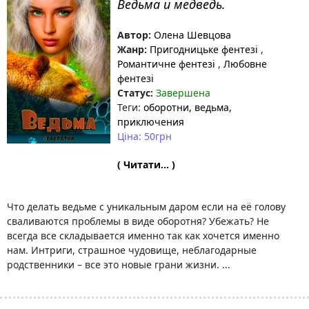
Ведьма и медведь.
Автор:
Олена Шевцова
Жанр:
Пригодницьке фентезі
,
Романтичне фентезі
,
Любовне
фентезі
Статус:
Завершена
Теги:
оборотни
, ведьма
,
приключения
Ціна: 50грн
( Читати... )
Что делать ведьме с уникальным даром если на её голову
сваливаются проблемы в виде оборотня? Убежать? Не
всегда все складывается именно так как хочется именно
нам. Интриги, страшное чудовище, неблагодарные
родственники – все это новые грани жизни. ...