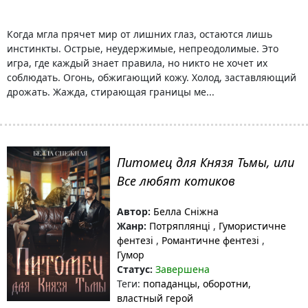
Когда мгла прячет мир от лишних глаз, остаются лишь
инстинкты. Острые, неудержимые, непреодолимые. Это
игра, где каждый знает правила, но никто не хочет их
соблюдать. Огонь, обжигающий кожу. Холод, заставляющий
дрожать. Жажда, стирающая границы ме...
Питомец для Князя Тьмы, или
Все любят котиков
Автор:
Белла Сніжна
Жанр:
Потряплянці
,
Гумористичне
фентезі
,
Романтичне фентезі
,
Гумор
Статус:
Завершена
Теги:
попаданцы
, оборотни
,
властный герой