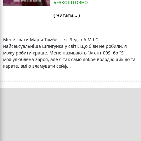
БЕЗКОШТОВНО
( Читати... )
Мене звати Марія Томбе — я Леді з А.М.І.С. —
найсексуальніша шпигунка у світі. Що б ви не робили, я
можу робити краще. Мене називають "Агент 00S, бо "S" —
моя улюблена зброя, але я так само добре володію айкідо та
карате, вмію зламувати сейф...