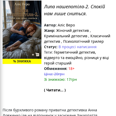
Липа нашепотіла-2. Спокій
нам лише сниться.
Автор:
Аліс Веро
Жанр:
Жіночий детектив
,
Кримінальний детектив
,
Класичний
детектив
,
Психологічний трилер
Статус:
В процесі написання
Теги:
Герметичний детектив
,
відверто та емоційно
, різниця у віці
герой старший
Обмеження:
18+
Ціна: 20грн
Зі знижкою: 17грн
( Читати... )
Після бурхливого роману приватна детективка Анна
Довженко їде на відпочинок у засніжене Закарпаття,