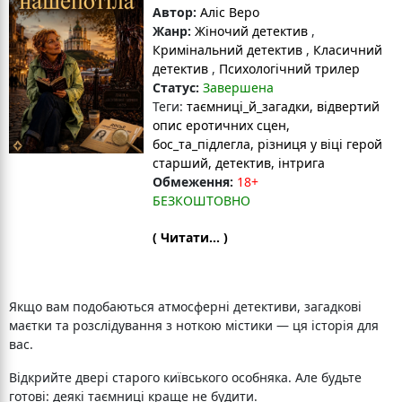
Автор:
Аліс Веро
Жанр:
Жіночий детектив
,
Кримінальний детектив
,
Класичний
детектив
,
Психологічний трилер
Статус:
Завершена
Теги:
таємниці_й_загадки
, відвертий
опис еротичних сцен
,
бос_та_підлегла
, різниця у віці герой
старший
, детектив
, інтрига
Обмеження:
18+
БЕЗКОШТОВНО
( Читати... )
Якщо вам подобаються атмосферні детективи, загадкові
маєтки та розслідування з ноткою містики — ця історія для
вас.
Відкрийте двері старого київського особняка. Але будьте
готові: деякі таємниці краще не будити.