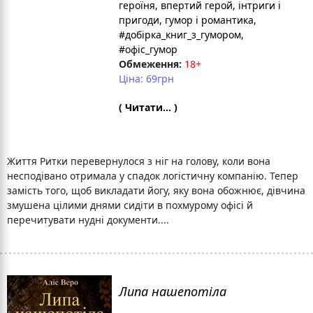
героїня
, впертий герой
, інтриги і
пригоди
, гумор і романтика
,
#добірка_книг_з_гумором
,
#офіс_гумор
Обмеження:
18+
Ціна: 69грн
( Читати... )
Життя Ритки перевернулося з ніг на голову, коли вона
несподівано отримала у спадок логістичну компанію. Тепер
замість того, щоб викладати йогу, яку вона обожнює, дівчина
змушена цілими днями сидіти в похмурому офісі й
перечитувати нудні документи....
Липа нашепотіла