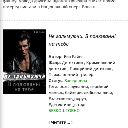
фільму: молода дружина відомого ювеліра зникає прямо
посеред вистави в Національній опері. Вона п...
Не гальмуючи. В полюванні
на тебе
Автор:
Єва Райн
Жанр:
Детективи
,
Кримінальний
детектив
,
Поліційний детектив
,
Психологічний трилер
Статус:
Завершена
Теги:
розслідування
, серійний
маньяк
, байкери
, любовна лінія
,
#злочинець_поруч
,
#детективні_історії
БЕЗКОШТОВНО
( Читати... )