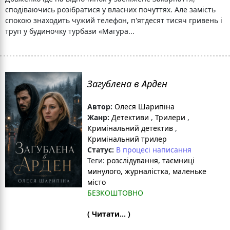
сподіваючись розібратися у власних почуттях. Але замість
спокою знаходить чужий телефон, п'ятдесят тисяч гривень і
труп у будиночку турбази «Магура...
Загублена в Арден
Автор:
Олеся Шарипіна
Жанр:
Детективи
,
Трилери
,
Кримінальний детектив
,
Кримінальний трилер
Статус:
В процесі написання
Теги:
розслідування
, таємниці
минулого
, журналістка
, маленьке
місто
БЕЗКОШТОВНО
( Читати... )