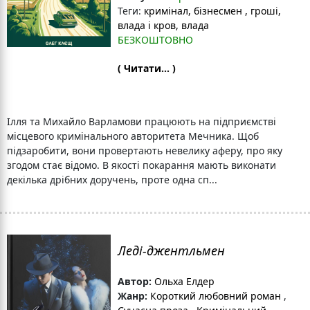
Теги:
кримінал
, бізнесмен
, гроші
,
влада і кров
, влада
БЕЗКОШТОВНО
( Читати... )
Ілля та Михайло Варламови працюють на підприємстві
місцевого кримінального авторитета Мечника. Щоб
підзаробити, вони провертають невелику аферу, про яку
згодом стає відомо. В якості покарання мають виконати
декілька дрібних доручень, проте одна сп...
Леді-джентльмен
Автор:
Ольха Елдер
Жанр:
Короткий любовний роман
,